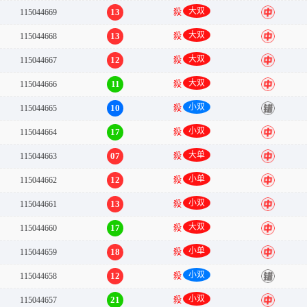
大双
13
115044669
殺
中
大双
13
115044668
殺
中
大双
12
115044667
殺
中
大双
11
115044666
殺
中
小双
10
115044665
殺
错
小双
17
115044664
殺
中
大单
07
115044663
殺
中
小单
12
115044662
殺
中
小双
13
115044661
殺
中
大双
17
115044660
殺
中
小单
18
115044659
殺
中
小双
12
115044658
殺
错
小双
21
115044657
殺
中