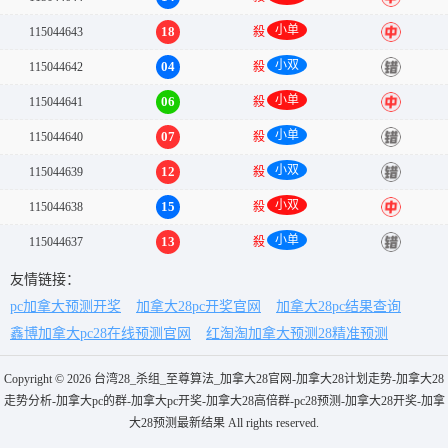
小单
18
115044643
殺
中
小双
04
115044642
殺
错
小单
06
115044641
殺
中
小单
07
115044640
殺
错
小双
12
115044639
殺
错
小双
15
115044638
殺
中
小单
13
115044637
殺
错
友情链接：
pc加拿大预测开奖
加拿大28pc开奖官网
加拿大28pc结果查询
鑫博加拿大pc28在线预测官网
红淘淘加拿大预测28精准预测
Copyright © 2026 台湾28_杀组_至尊算法_加拿大28官网-加拿大28计划走势-加拿大28
走势分析-加拿大pc的群-加拿大pc开奖-加拿大28高倍群-pc28预测-加拿大28开奖-加拿
大28预测最新结果 All rights reserved.