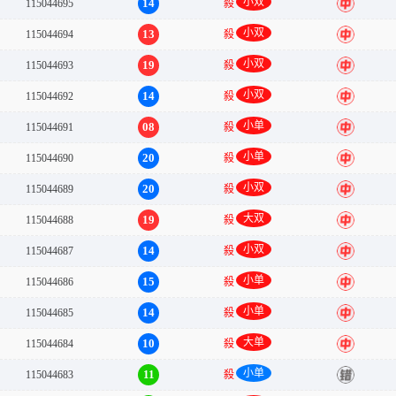
小双
14
115044695
殺
中
小双
13
115044694
殺
中
小双
19
115044693
殺
中
小双
14
115044692
殺
中
小单
08
115044691
殺
中
小单
20
115044690
殺
中
小双
20
115044689
殺
中
大双
19
115044688
殺
中
小双
14
115044687
殺
中
小单
15
115044686
殺
中
小单
14
115044685
殺
中
大单
10
115044684
殺
中
小单
11
115044683
殺
错