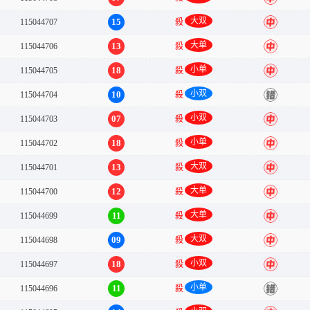
大双
15
115044707
殺
中
大单
13
115044706
殺
中
小单
18
115044705
殺
中
小双
10
115044704
殺
错
小双
07
115044703
殺
中
小单
18
115044702
殺
中
大双
13
115044701
殺
中
大单
12
115044700
殺
中
大单
11
115044699
殺
中
大双
09
115044698
殺
中
小双
18
115044697
殺
中
小单
11
115044696
殺
错