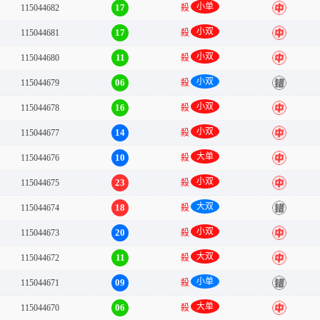
小单
17
115044682
殺
中
小双
17
115044681
殺
中
小双
11
115044680
殺
中
小双
06
115044679
殺
错
小双
16
115044678
殺
中
小双
14
115044677
殺
中
大单
10
115044676
殺
中
小双
23
115044675
殺
中
大双
18
115044674
殺
错
小双
20
115044673
殺
中
大双
11
115044672
殺
中
小单
09
115044671
殺
错
大单
06
115044670
殺
中