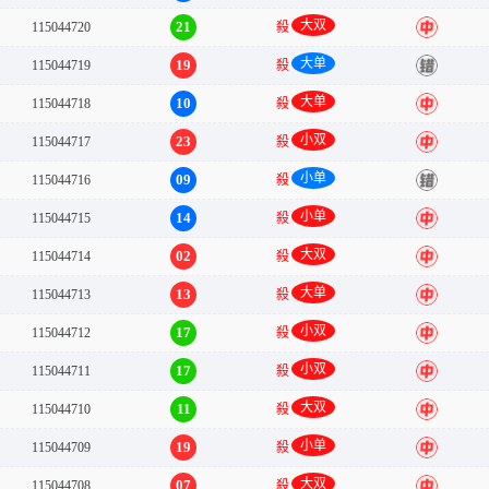
大双
21
115044720
殺
中
大单
19
115044719
殺
错
大单
10
115044718
殺
中
小双
23
115044717
殺
中
小单
09
115044716
殺
错
小单
14
115044715
殺
中
大双
02
115044714
殺
中
大单
13
115044713
殺
中
小双
17
115044712
殺
中
小双
17
115044711
殺
中
大双
11
115044710
殺
中
小单
19
115044709
殺
中
大双
07
115044708
殺
中