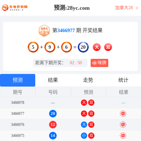
预测:28yc.com
加拿大28
第
3466977
期 开奖结果
+
+
=
5
9
6
20
大
双
距离下期开奖：
02
:
50
咪牌
预测
结果
走势
统计
期号
号码
预测
结果
3466978
---
大
双
---
20
3466977
大
双
中
12
3466976
大
双
中
14
3466975
小
双
中