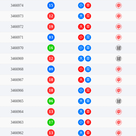
15
3466974
小
单
中
12
3466973
大
双
中
19
3466972
大
单
中
03
3466971
小
双
中
16
3466970
小
单
错
12
3466969
大
单
错
09
3466968
小
双
中
18
3466967
大
单
中
18
3466966
小
双
中
06
3466965
大
单
错
13
3466964
大
单
中
17
3466963
小
单
中
13
3466962
大
单
中