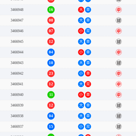
16
3466948
大
单
中
08
3466947
大
单
错
07
3466946
小
双
中
12
3466945
大
单
错
04
3466944
小
单
中
10
3466943
大
单
错
23
3466942
小
单
中
12
3466941
大
双
中
11
3466940
小
单
中
12
3466939
大
单
错
04
3466938
大
单
错
15
3466937
小
双
错