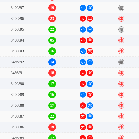
19
3466897
小
双
错
23
3466896
大
单
中
22
3466895
小
单
错
05
3466894
小
单
中
16
3466893
小
双
中
14
3466892
小
单
错
18
3466891
大
双
中
17
3466890
大
双
中
16
3466889
小
双
中
17
3466888
大
双
中
22
3466887
大
单
中
19
3466886
大
单
中
17
3466885
大
单
中