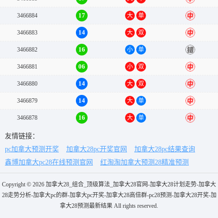
17
3466884
大
单
中
14
3466883
大
双
中
16
3466882
小
单
错
06
3466881
小
双
中
14
3466880
大
双
中
14
3466879
大
单
中
16
3466878
大
单
中
友情链接：
pc加拿大预测开奖
加拿大28pc开奖官网
加拿大28pc结果查询
鑫博加拿大pc28在线预测官网
红淘淘加拿大预测28精准预测
Copyright © 2026 加拿大28_组合_顶级算法_加拿大28官网-加拿大28计划走势-加拿大
28走势分析-加拿大pc的群-加拿大pc开奖-加拿大28高倍群-pc28预测-加拿大28开奖-加
拿大28预测最新结果 All rights reserved.