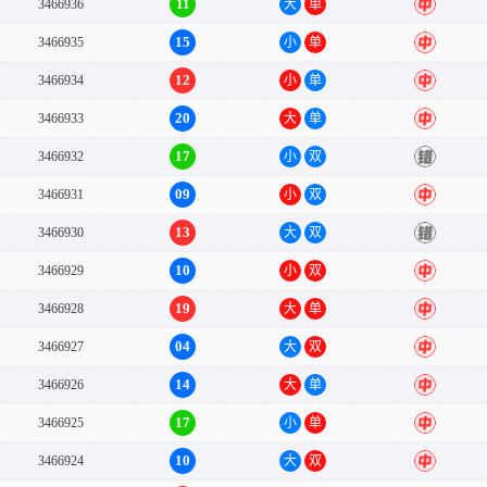
11
3466936
大
单
中
15
3466935
小
单
中
12
3466934
小
单
中
20
3466933
大
单
中
17
3466932
小
双
错
09
3466931
小
双
中
13
3466930
大
双
错
10
3466929
小
双
中
19
3466928
大
单
中
04
3466927
大
双
中
14
3466926
大
单
中
17
3466925
小
单
中
10
3466924
大
双
中