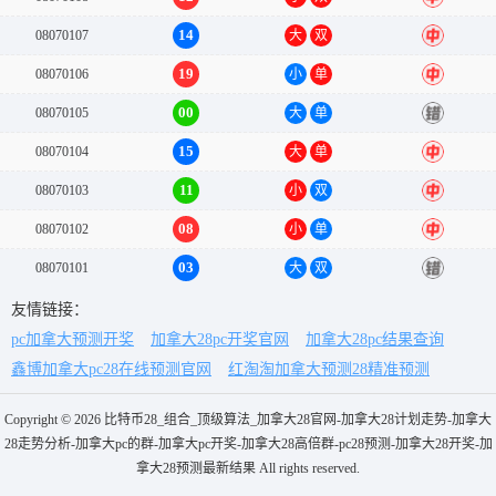
14
08070107
大
双
中
19
08070106
小
单
中
00
08070105
大
单
错
15
08070104
大
单
中
11
08070103
小
双
中
08
08070102
小
单
中
03
08070101
大
双
错
友情链接：
pc加拿大预测开奖
加拿大28pc开奖官网
加拿大28pc结果查询
鑫博加拿大pc28在线预测官网
红淘淘加拿大预测28精准预测
Copyright © 2026 比特币28_组合_顶级算法_加拿大28官网-加拿大28计划走势-加拿大
28走势分析-加拿大pc的群-加拿大pc开奖-加拿大28高倍群-pc28预测-加拿大28开奖-加
拿大28预测最新结果 All rights reserved.