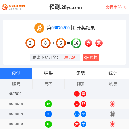
预测:28yc.com
比特币28
第
08070200
期 开奖结果
+
+
=
2
8
6
16
大
双
距离下期开奖：
00
:
29
咪牌
预测
结果
走势
统计
期号
号码
预测
结果
08070201
---
小
单
---
16
08070200
大
双
中
20
08070199
小
单
错
16
08070198
大
单
中