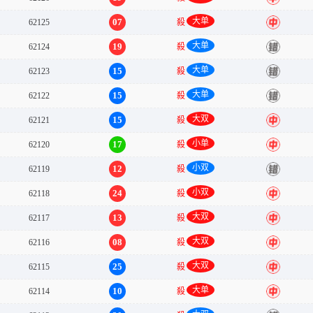
大单
07
62125
殺
中
大单
19
62124
殺
错
大单
15
62123
殺
错
大单
15
62122
殺
错
大双
15
62121
殺
中
小单
17
62120
殺
中
小双
12
62119
殺
错
小双
24
62118
殺
中
大双
13
62117
殺
中
大双
08
62116
殺
中
大双
25
62115
殺
中
大单
10
62114
殺
中