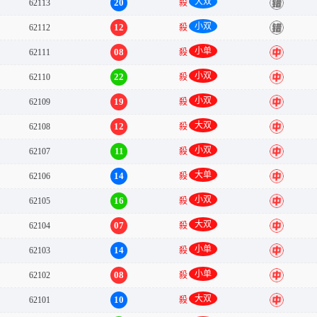
大双
20
62113
殺
错
小双
12
62112
殺
错
小单
08
62111
殺
中
小双
22
62110
殺
中
小双
19
62109
殺
中
大双
12
62108
殺
中
小双
11
62107
殺
中
大单
14
62106
殺
中
小双
16
62105
殺
中
大双
07
62104
殺
中
小单
14
62103
殺
中
小单
08
62102
殺
中
大双
10
62101
殺
中