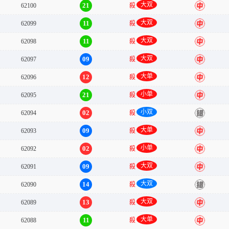
大双
21
62100
殺
中
大双
11
62099
殺
中
大双
11
62098
殺
中
大双
09
62097
殺
中
大单
12
62096
殺
中
小单
21
62095
殺
中
小双
02
62094
殺
错
大单
09
62093
殺
中
小单
02
62092
殺
中
大双
09
62091
殺
中
大双
14
62090
殺
错
大双
13
62089
殺
中
大单
11
62088
殺
中