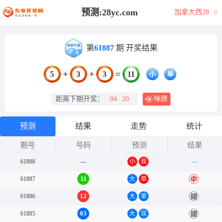
预测:28yc.com
加拿大西28
第
61887
期 开奖结果
+
+
=
5
3
3
11
小
单
距离下期开奖：
04
:
20
咪牌
预测
结果
走势
统计
期号
号码
预测
结果
61888
---
小
双
---
11
61887
大
单
中
12
61886
大
单
错
03
61885
大
双
错