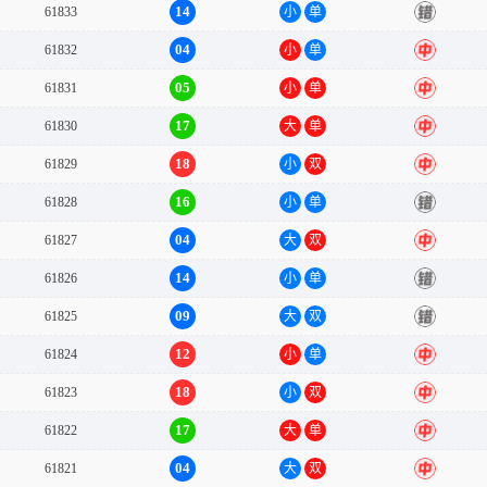
14
61833
小
单
错
04
61832
小
单
中
05
61831
小
单
中
17
61830
大
单
中
18
61829
小
双
中
16
61828
小
单
错
04
61827
大
双
中
14
61826
小
单
错
09
61825
大
双
错
12
61824
小
单
中
18
61823
小
双
中
17
61822
大
单
中
04
61821
大
双
中