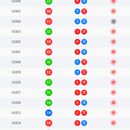
22
61846
大
单
中
08
61845
大
双
中
13
61844
大
双
错
11
61843
小
单
中
19
61842
大
双
中
18
61841
大
单
中
11
61840
大
单
中
12
61839
大
双
中
17
61838
大
单
中
11
61837
小
单
中
16
61836
大
单
中
10
61835
小
双
中
18
61834
大
单
中