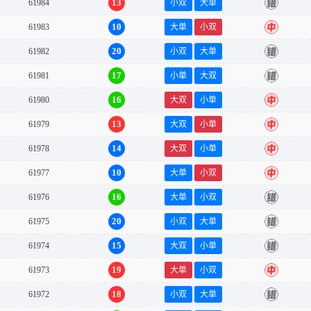
13
61984
小双
大单
错
10
61983
大单
小双
中
20
61982
小双
大单
错
17
61981
小单
大双
错
16
61980
大双
小单
中
13
61979
大双
小单
中
14
61978
大双
小单
中
10
61977
大单
小双
中
16
61976
大单
小双
错
20
61975
小双
大单
错
15
61974
大双
小单
错
19
61973
大单
小双
中
18
61972
小双
大单
错