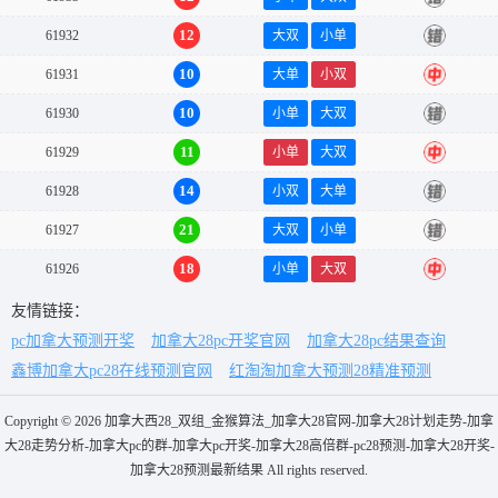
12
61932
大双
小单
错
10
61931
大单
小双
中
10
61930
小单
大双
错
11
61929
小单
大双
中
14
61928
小双
大单
错
21
61927
大双
小单
错
18
61926
小单
大双
中
友情链接：
pc加拿大预测开奖
加拿大28pc开奖官网
加拿大28pc结果查询
鑫博加拿大pc28在线预测官网
红淘淘加拿大预测28精准预测
Copyright © 2026 加拿大西28_双组_金猴算法_加拿大28官网-加拿大28计划走势-加拿
大28走势分析-加拿大pc的群-加拿大pc开奖-加拿大28高倍群-pc28预测-加拿大28开奖-
加拿大28预测最新结果 All rights reserved.