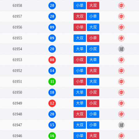
20
61958
小单
大双
中
20
61957
大双
小单
中
09
61956
小单
大双
中
09
61955
大双
小单
中
20
61954
大单
小双
错
08
61953
小双
大单
中
14
61952
小单
大双
中
11
61951
小单
大双
中
10
61950
大单
小双
中
12
61949
大单
小双
中
20
61948
大双
小单
中
15
61947
大双
小单
错
16
61946
小单
大双
中