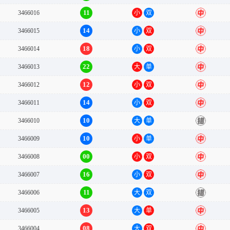
11
3466016
小
双
中
14
3466015
小
双
中
18
3466014
小
双
中
22
3466013
大
单
中
12
3466012
小
双
中
14
3466011
小
双
中
10
3466010
大
单
错
10
3466009
小
单
中
00
3466008
小
双
中
16
3466007
小
双
中
11
3466006
大
双
错
13
3466005
大
单
中
08
3466004
大
双
中