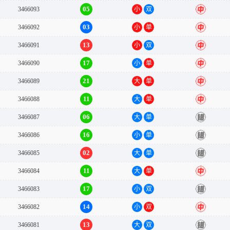
05
3466093
小
双
中
03
3466092
小
单
中
13
3466091
小
双
中
17
3466090
小
单
中
21
3466089
大
单
中
11
3466088
大
单
中
06
3466087
大
单
错
16
3466086
小
单
错
02
3466085
大
单
错
11
3466084
大
单
中
17
3466083
小
双
错
14
3466082
小
双
中
13
3466081
大
双
错