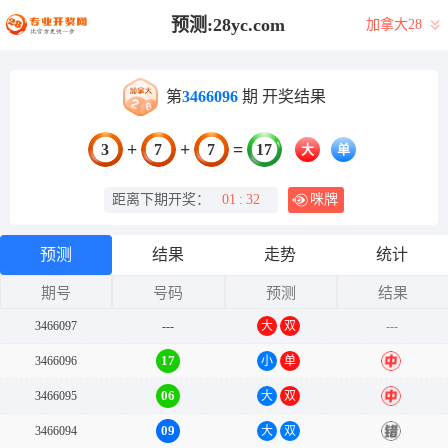
预测:28yc.com
加拿大28
第
3466096
期 开奖结果
+
+
=
3
7
7
17
大
单
距离下期开奖：
01
:
32
咪牌
预测
结果
走势
统计
期号
号码
预测
结果
3466097
---
大
双
---
17
3466096
小
单
中
06
3466095
大
双
中
09
3466094
大
双
错