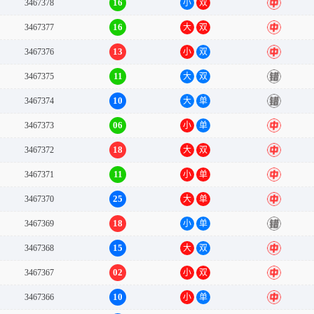
16
3467378
小
双
中
16
3467377
大
双
中
13
3467376
小
双
中
11
3467375
大
双
错
10
3467374
大
单
错
06
3467373
小
单
中
18
3467372
大
双
中
11
3467371
小
单
中
25
3467370
大
单
中
18
3467369
小
单
错
15
3467368
大
双
中
02
3467367
小
双
中
10
3467366
小
单
中