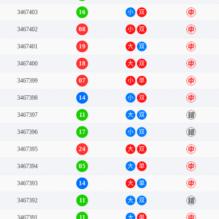
16
3467403
小
双
中
08
3467402
小
双
中
19
3467401
大
双
中
18
3467400
大
双
中
07
3467399
小
单
中
14
3467398
小
双
中
11
3467397
大
双
错
17
3467396
小
双
错
24
3467395
大
双
中
05
3467394
大
单
中
14
3467393
大
单
中
11
3467392
大
双
错
11
3467391
大
单
中