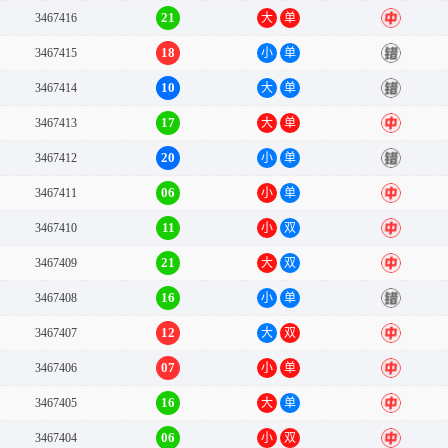
21
3467416
大
单
中
18
3467415
小
单
错
10
3467414
大
单
错
17
3467413
大
单
中
20
3467412
小
单
错
06
3467411
小
单
中
11
3467410
小
双
中
21
3467409
大
双
中
16
3467408
小
单
错
12
3467407
大
双
中
07
3467406
小
单
中
16
3467405
大
单
中
06
3467404
小
双
中