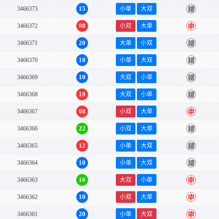
15
3466373
小单
大双
错
08
3466372
小双
大单
中
20
3466371
大单
小双
错
10
3466370
小单
大双
错
10
3466369
大双
小单
错
19
3466368
大双
小单
错
08
3466367
小双
大单
中
22
3466366
小双
大单
错
12
3466365
小单
大双
错
10
3466364
小单
大双
错
16
3466363
大双
小单
中
10
3466362
小双
大单
中
20
3466361
小单
大双
中