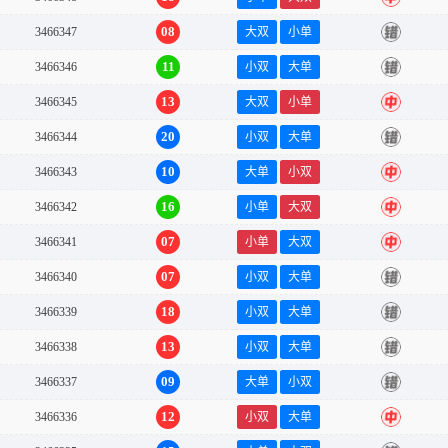
08
3466347
大双
小单
错
11
3466346
小双
大单
错
13
3466345
大双
小单
中
20
3466344
小双
大单
错
10
3466343
大单
小双
中
16
3466342
小单
大双
中
07
3466341
小单
大双
中
07
3466340
小双
大单
错
18
3466339
小双
大单
错
13
3466338
小双
大单
错
09
3466337
大单
小双
错
12
3466336
小双
大单
中