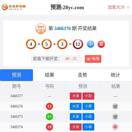
预测:28yc.com
加拿大28
第
3466376
期 开奖结果
+
+
=
4
5
3
12
小
双
距离下期开奖：
00
:
25
咪牌
预测
结果
走势
统计
期号
号码
预测
结果
3466377
---
大单
小双
---
12
3466376
大双
小单
错
05
3466375
大单
小双
错
18
3466374
大双
小单
中