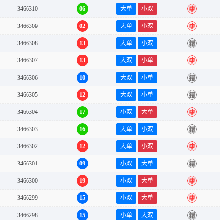
06
3466310
大单
小双
中
02
3466309
大单
小双
中
13
3466308
大单
小双
错
13
3466307
大双
小单
中
10
3466306
大双
小单
错
12
3466305
大双
小单
错
17
3466304
小双
大单
中
16
3466303
大单
小双
错
12
3466302
大单
小双
中
09
3466301
小双
大单
错
19
3466300
小双
大单
中
15
3466299
小双
大单
中
15
3466298
小单
大双
错