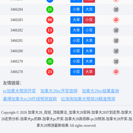
21
3466284
小单
大双
错
08
3466283
大单
小双
中
13
3466282
大单
小双
错
13
3466281
小双
大单
错
13
3466280
小双
大单
错
11
3466279
小双
大单
错
23
3466278
小双
大单
中
友情链接：
pc加拿大预测开奖
加拿大28pc开奖官网
加拿大28pc结果查询
鑫博加拿大pc28在线预测官网
红淘淘加拿大预测28精准预测
Copyright © 2026 加拿大28_双组_顶级算法_加拿大28官网-加拿大28计划走势-加拿大
28走势分析-加拿大pc的群-加拿大pc开奖-加拿大28高倍群-pc28预测-加拿大28开奖-加
拿大28预测最新结果 All rights reserved.