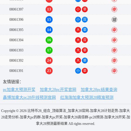
13
08061397
小
单
中
15
08061396
小
双
错
14
08061395
大
单
中
16
08061394
大
双
中
17
08061393
大
单
中
24
08061392
大
单
中
23
08061391
小
单
中
友情链接：
pc加拿大预测开奖
加拿大28pc开奖官网
加拿大28pc结果查询
鑫博加拿大pc28在线预测官网
红淘淘加拿大预测28精准预测
Copyright © 2026 比特币28_组合_顶级算法_加拿大28官网-加拿大28计划走势-加拿大
28走势分析-加拿大pc的群-加拿大pc开奖-加拿大28高倍群-pc28预测-加拿大28开奖-加
拿大28预测最新结果 All rights reserved.