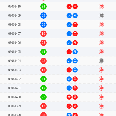
21
08061410
大
单
中
09
08061409
大
双
错
09
08061408
大
单
中
19
08061407
小
单
中
08
08061406
大
双
中
11
08061405
小
双
中
08
08061404
大
单
错
12
08061403
小
单
中
11
08061402
大
单
中
17
08061401
小
单
中
22
08061400
大
双
中
12
08061399
小
双
中
08
08061398
大
双
中