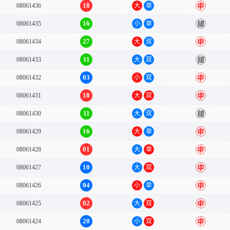
18
08061436
大
单
中
16
08061435
小
单
错
27
08061434
大
双
中
11
08061433
大
双
错
03
08061432
小
双
中
18
08061431
大
双
中
11
08061430
大
双
错
16
08061429
大
单
中
01
08061428
大
单
中
10
08061427
大
双
中
04
08061426
小
单
中
02
08061425
大
双
中
20
08061424
小
双
中