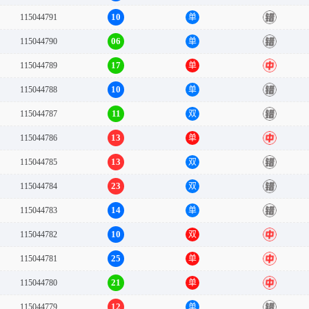
10
115044791
单
错
06
115044790
单
错
17
115044789
单
中
10
115044788
单
错
11
115044787
双
错
13
115044786
单
中
13
115044785
双
错
23
115044784
双
错
14
115044783
单
错
10
115044782
双
中
25
115044781
单
中
21
115044780
单
中
12
115044779
单
错