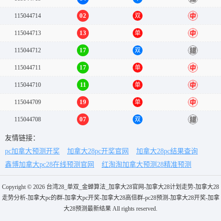
02
115044714
双
中
13
115044713
单
中
17
115044712
双
错
17
115044711
单
中
11
115044710
单
中
19
115044709
单
中
07
115044708
双
错
友情链接：
pc加拿大预测开奖
加拿大28pc开奖官网
加拿大28pc结果查询
鑫博加拿大pc28在线预测官网
红淘淘加拿大预测28精准预测
Copyright © 2026 台湾28_单双_金蝉算法_加拿大28官网-加拿大28计划走势-加拿大28
走势分析-加拿大pc的群-加拿大pc开奖-加拿大28高倍群-pc28预测-加拿大28开奖-加拿
大28预测最新结果 All rights reserved.