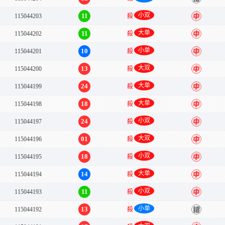
小双
11
115044203
殺
中
大单
11
115044202
殺
中
小单
10
115044201
殺
中
大双
13
115044200
殺
中
大单
24
115044199
殺
中
大单
18
115044198
殺
中
小双
24
115044197
殺
中
大双
01
115044196
殺
中
小双
18
115044195
殺
中
大单
14
115044194
殺
中
小双
11
115044193
殺
中
小单
13
115044192
殺
错