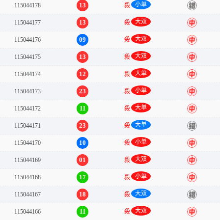
小单
13
115044178
殺
错
大双
13
115044177
殺
中
大双
09
115044176
殺
中
大双
13
115044175
殺
中
大单
12
115044174
殺
中
小单
23
115044173
殺
中
大单
11
115044172
殺
中
大单
23
115044171
殺
错
小单
10
115044170
殺
中
大双
01
115044169
殺
中
小单
17
115044168
殺
中
大双
18
115044167
殺
错
大双
11
115044166
殺
中