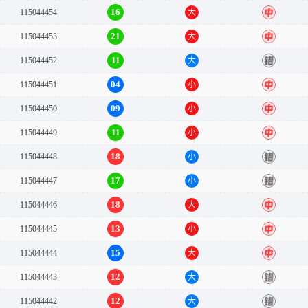
16
115044454
大
中
21
115044453
大
中
11
115044452
大
错
04
115044451
小
中
09
115044450
小
中
11
115044449
小
中
18
115044448
小
错
17
115044447
小
错
18
115044446
大
中
13
115044445
小
中
15
115044444
大
中
12
115044443
大
错
12
115044442
大
错