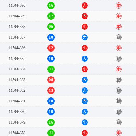
16
115044390
大
中
17
115044389
大
中
06
115044388
小
中
10
115044387
大
错
12
115044386
小
中
10
115044385
大
错
11
115044384
小
中
08
115044383
大
错
13
115044382
大
错
10
115044381
大
错
10
115044380
大
错
16
115044379
小
错
11
115044378
小
中