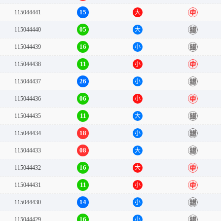
15
115044441
大
中
05
115044440
大
错
16
115044439
小
错
11
115044438
小
中
26
115044437
小
错
06
115044436
小
中
11
115044435
大
错
18
115044434
小
错
08
115044433
大
错
16
115044432
大
中
11
115044431
小
中
14
115044430
小
错
16
115044429
小
错