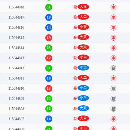
大双
11
115044818
殺
中
大单
10
115044817
殺
中
小双
14
115044816
殺
中
大双
19
115044815
殺
中
大双
05
115044814
殺
中
小单
12
115044813
殺
中
小单
11
115044812
殺
错
大单
10
115044811
殺
中
小单
13
115044810
殺
错
小单
05
115044809
殺
错
大双
16
115044808
殺
错
大单
14
115044807
殺
中
小单
21
115044806
殺
中