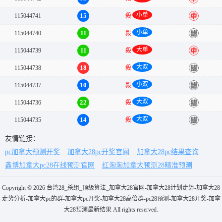
小单
15
115044741
殺
中
小单
11
115044740
殺
错
大单
11
115044739
殺
中
大双
18
115044738
殺
错
小双
10
115044737
殺
错
大双
22
115044736
殺
错
大双
14
115044735
殺
错
友情链接：
pc加拿大预测开奖
加拿大28pc开奖官网
加拿大28pc结果查询
鑫博加拿大pc28在线预测官网
红淘淘加拿大预测28精准预测
Copyright © 2026 台湾28_杀组_顶级算法_加拿大28官网-加拿大28计划走势-加拿大28
走势分析-加拿大pc的群-加拿大pc开奖-加拿大28高倍群-pc28预测-加拿大28开奖-加拿
大28预测最新结果 All rights reserved.