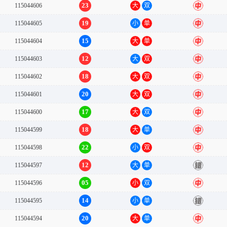
23
115044606
大
双
中
19
115044605
小
单
中
15
115044604
大
单
中
12
115044603
大
双
中
18
115044602
大
双
中
20
115044601
大
双
中
17
115044600
大
双
中
18
115044599
大
单
中
22
115044598
小
双
中
12
115044597
大
单
错
05
115044596
小
双
中
14
115044595
小
单
错
20
115044594
大
单
中