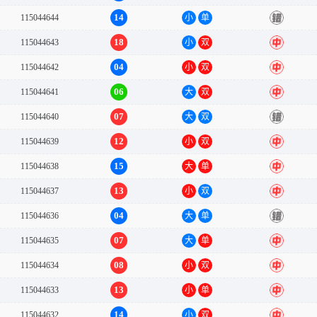
14
115044644
小
单
错
18
115044643
小
双
中
04
115044642
小
双
中
06
115044641
大
双
中
07
115044640
大
双
错
12
115044639
小
双
中
15
115044638
大
单
中
13
115044637
小
双
中
04
115044636
大
单
错
07
115044635
大
单
中
08
115044634
小
双
中
13
115044633
小
单
中
14
115044632
小
双
中