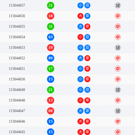
21
115044657
小
双
错
18
115044656
大
单
中
11
115044655
大
单
中
03
115044654
小
双
中
19
115044653
小
双
错
09
115044652
大
单
中
17
115044651
小
单
中
15
115044650
小
单
中
21
115044649
小
双
错
13
115044648
小
单
中
08
115044647
大
单
错
15
115044646
大
单
中
15
115044645
大
单
中