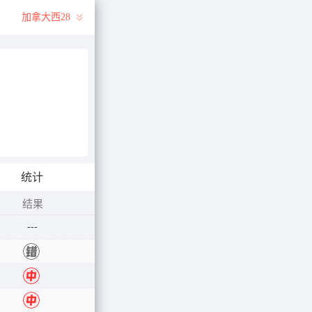
加拿大西28
统计
结果
---
错
中
中