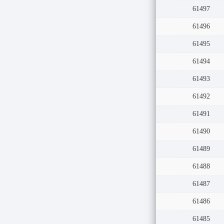
61497
61496
61495
61494
61493
61492
61491
61490
61489
61488
61487
61486
61485