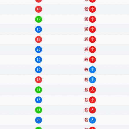
双
18
殺
小
双
17
殺
小
双
15
殺
小
双
19
殺
小
双
20
殺
小
单
15
殺
小
双
10
殺
小
双
13
殺
小
单
11
殺
大
单
15
殺
小
单
11
殺
大
单
20
殺
大
双