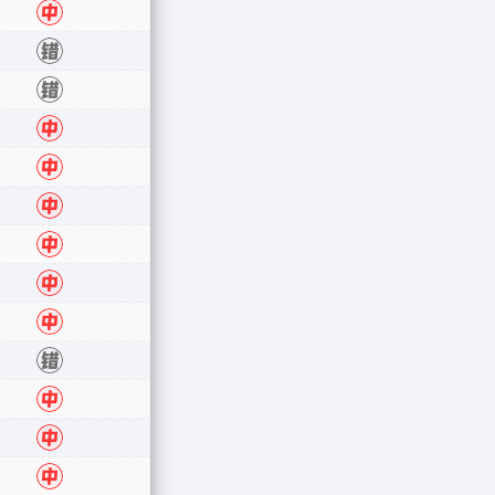
中
错
错
中
中
中
中
中
中
错
中
中
中