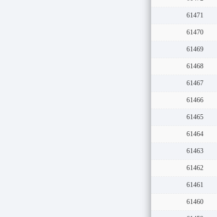
61471
61470
61469
61468
61467
61466
61465
61464
61463
61462
61461
61460