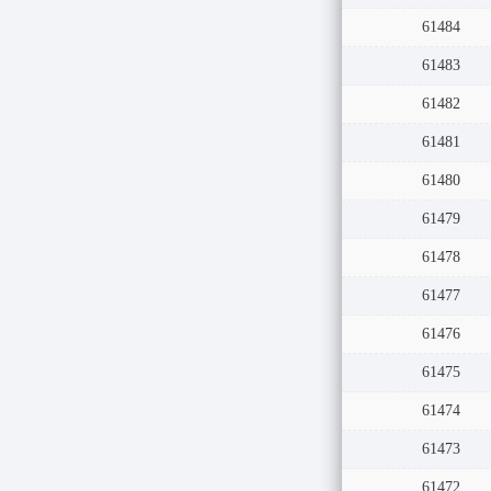
61484
61483
61482
61481
61480
61479
61478
61477
61476
61475
61474
61473
61472