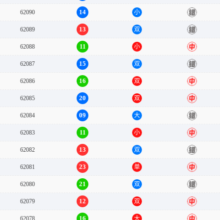
14
62090
小
错
13
62089
双
错
11
62088
小
中
15
62087
双
错
16
62086
双
中
20
62085
双
中
09
62084
大
错
11
62083
小
中
13
62082
双
错
23
62081
单
中
21
62080
双
错
12
62079
双
中
16
62078
大
中