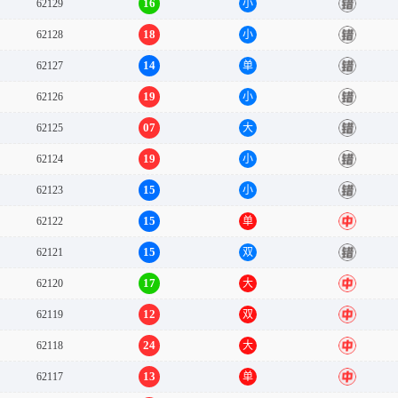
16
62129
小
错
18
62128
小
错
14
62127
单
错
19
62126
小
错
07
62125
大
错
19
62124
小
错
15
62123
小
错
15
62122
单
中
15
62121
双
错
17
62120
大
中
12
62119
双
中
24
62118
大
中
13
62117
单
中