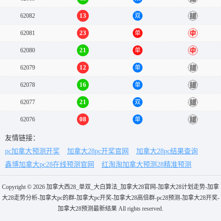
13
62082
双
错
23
62081
单
中
21
62080
单
中
12
62079
单
错
16
62078
单
错
21
62077
双
错
08
62076
单
错
友情链接：
pc加拿大预测开奖
加拿大28pc开奖官网
加拿大28pc结果查询
鑫博加拿大pc28在线预测官网
红淘淘加拿大预测28精准预测
Copyright © 2026 加拿大西28_单双_大白算法_加拿大28官网-加拿大28计划走势-加拿
大28走势分析-加拿大pc的群-加拿大pc开奖-加拿大28高倍群-pc28预测-加拿大28开奖-
加拿大28预测最新结果 All rights reserved.