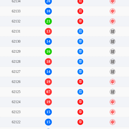
20
62134
双
中
10
62133
双
中
21
62132
单
中
13
62131
双
错
14
62130
单
错
16
62129
单
错
18
62128
单
错
14
62127
单
错
19
62126
单
中
07
62125
双
错
19
62124
单
中
15
62123
单
中
15
62122
单
中