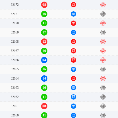
08
62172
双
中
16
62171
单
错
11
62170
单
中
17
62169
双
错
12
62168
双
中
16
62167
双
中
04
62166
双
中
16
62165
单
错
14
62164
双
中
16
62163
单
错
11
62162
双
错
08
62161
单
错
11
62160
双
错