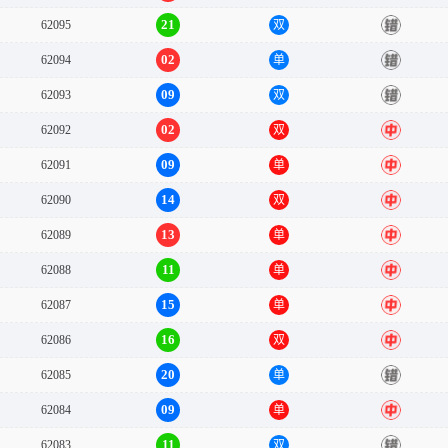
21
62095
双
错
02
62094
单
错
09
62093
双
错
02
62092
双
中
09
62091
单
中
14
62090
双
中
13
62089
单
中
11
62088
单
中
15
62087
单
中
16
62086
双
中
20
62085
单
错
09
62084
单
中
11
62083
双
错