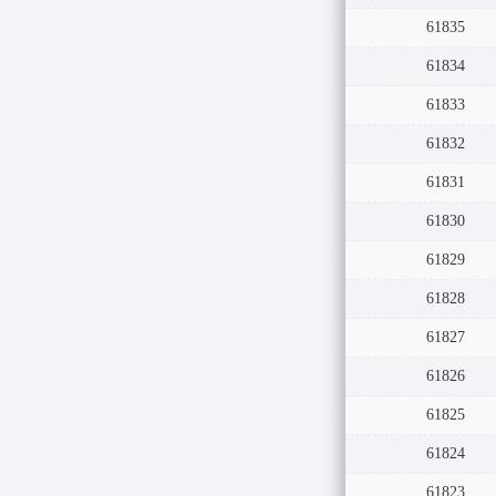
61835
61834
61833
61832
61831
61830
61829
61828
61827
61826
61825
61824
61823