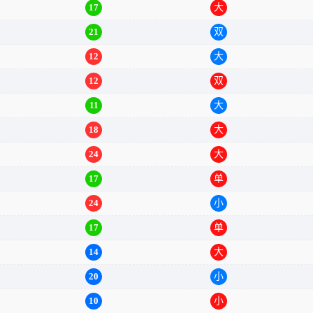
17
大
21
双
12
大
12
双
11
大
18
大
24
大
17
单
24
小
17
单
14
大
20
小
10
小