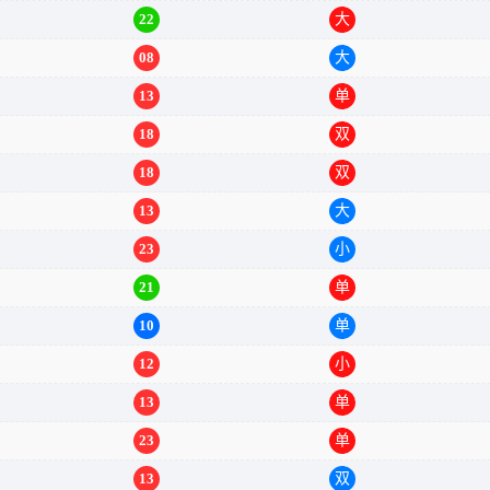
22
大
08
大
13
单
18
双
18
双
13
大
23
小
21
单
10
单
12
小
13
单
23
单
13
双