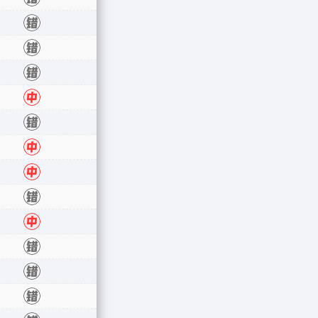
错
错
错
中
错
中
中
错
中
错
错
错