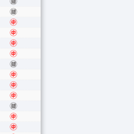
错
错
中
中
中
中
错
中
中
中
错
中
中