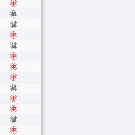
中
错
错
中
错
中
中
中
错
中
中
错
中