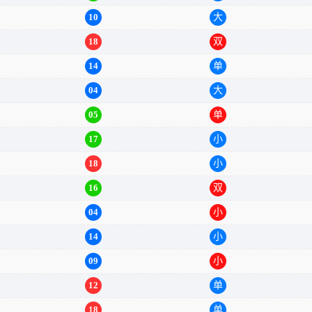
10
大
18
双
14
单
04
大
05
单
17
小
18
小
16
双
04
小
14
小
09
小
12
单
18
单