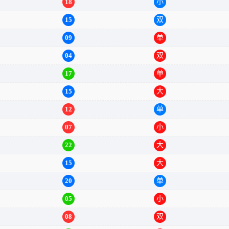
18
小
15
双
09
单
04
双
17
单
15
大
12
单
07
小
22
大
15
大
20
单
05
小
08
双