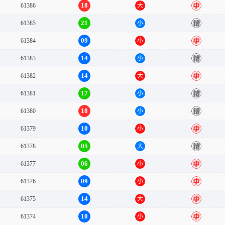
18
61386
大
中
21
61385
小
错
09
61384
小
中
14
61383
小
错
14
61382
大
中
17
61381
小
错
18
61380
小
错
10
61379
小
中
05
61378
大
错
06
61377
小
中
09
61376
小
中
14
61375
大
中
10
61374
小
中