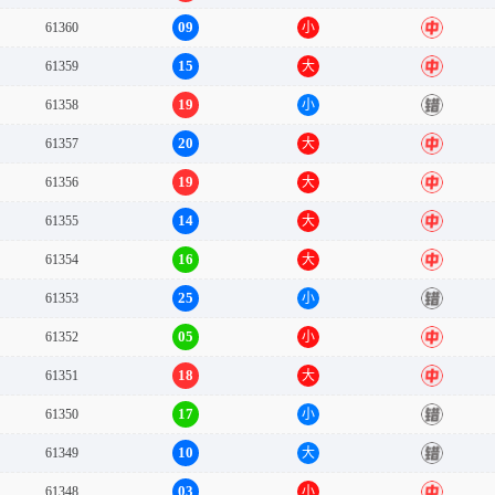
09
61360
小
中
15
61359
大
中
19
61358
小
错
20
61357
大
中
19
61356
大
中
14
61355
大
中
16
61354
大
中
25
61353
小
错
05
61352
小
中
18
61351
大
中
17
61350
小
错
10
61349
大
错
03
61348
小
中