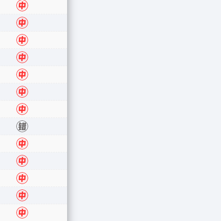
中
中
中
中
中
中
中
错
中
中
中
中
中