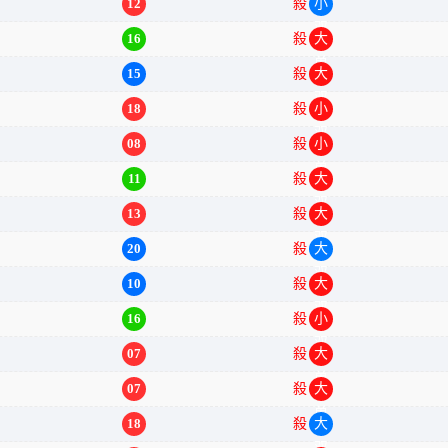
12
殺
小
双
16
殺
大
单
15
殺
大
双
18
殺
小
双
08
殺
小
单
11
殺
大
双
13
殺
大
双
20
殺
大
双
10
殺
大
双
16
殺
小
双
07
殺
大
单
07
殺
大
单
18
殺
大
双