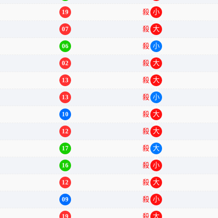
双
19
殺
小
双
07
殺
大
双
06
殺
小
双
02
殺
大
双
13
殺
大
单
13
殺
小
单
10
殺
大
单
12
殺
大
双
17
殺
大
单
16
殺
小
单
12
殺
大
双
09
殺
小
双
19
殺
大