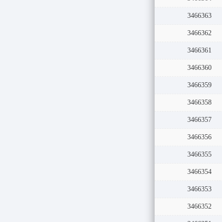
3466363
3466362
3466361
3466360
3466359
3466358
3466357
3466356
3466355
3466354
3466353
3466352