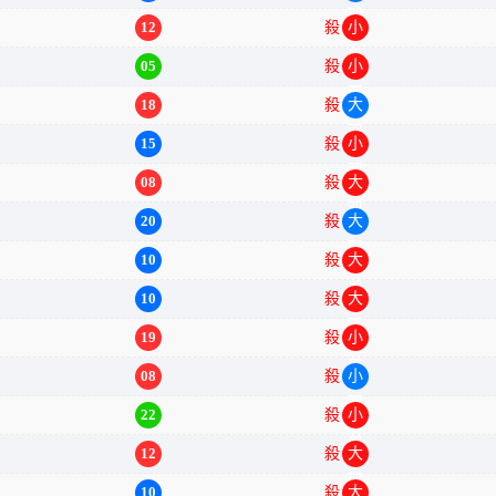
双
12
殺
小
单
05
殺
小
双
18
殺
大
双
15
殺
小
双
08
殺
大
双
20
殺
大
双
10
殺
大
单
10
殺
大
双
19
殺
小
单
08
殺
小
双
22
殺
小
单
12
殺
大
双
10
殺
大