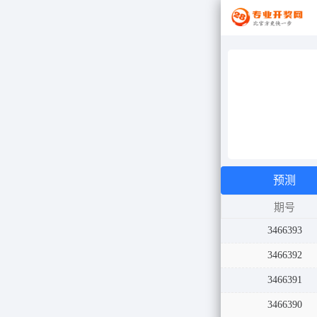
预测
期号
3466393
3466392
3466391
3466390