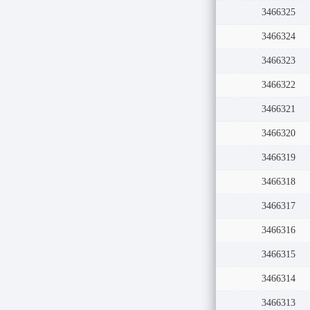
3466325
3466324
3466323
3466322
3466321
3466320
3466319
3466318
3466317
3466316
3466315
3466314
3466313