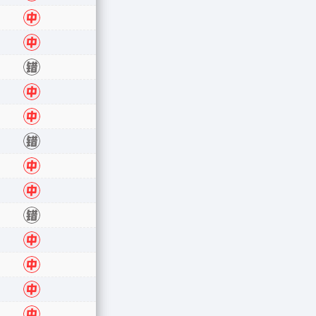
中
中
错
中
中
错
中
中
错
中
中
中
中