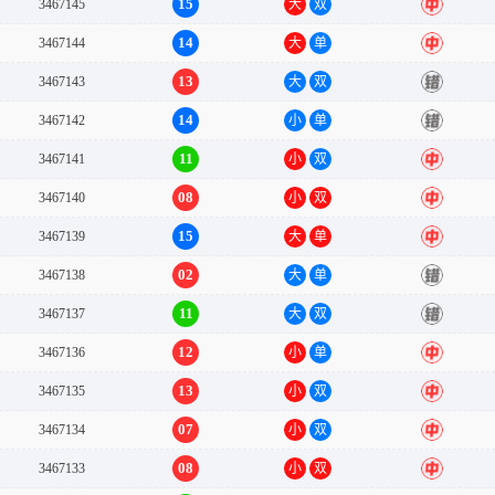
15
3467145
大
双
中
14
3467144
大
单
中
13
3467143
大
双
错
14
3467142
小
单
错
11
3467141
小
双
中
08
3467140
小
双
中
15
3467139
大
单
中
02
3467138
大
单
错
11
3467137
大
双
错
12
3467136
小
单
中
13
3467135
小
双
中
07
3467134
小
双
中
08
3467133
小
双
中