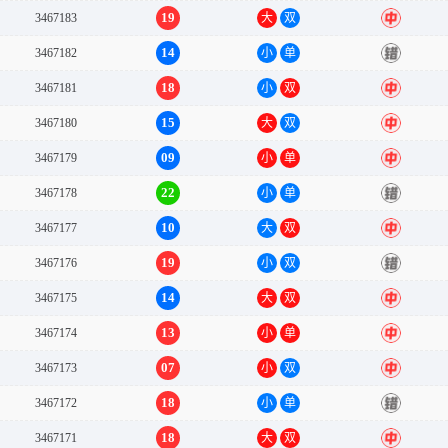
19
3467183
大
双
中
14
3467182
小
单
错
18
3467181
小
双
中
15
3467180
大
双
中
09
3467179
小
单
中
22
3467178
小
单
错
10
3467177
大
双
中
19
3467176
小
双
错
14
3467175
大
双
中
13
3467174
小
单
中
07
3467173
小
双
中
18
3467172
小
单
错
18
3467171
大
双
中