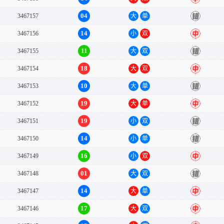
04
3467157
大
单
错
14
3467156
小
双
中
11
3467155
大
双
错
18
3467154
大
双
中
10
3467153
大
单
错
19
3467152
大
单
中
19
3467151
小
双
错
14
3467150
小
单
错
16
3467149
小
双
中
01
3467148
大
双
错
14
3467147
大
单
中
17
3467146
大
双
中