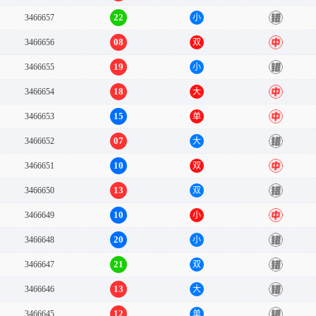
22
3466657
小
错
08
3466656
双
中
19
3466655
小
错
18
3466654
大
中
15
3466653
单
中
07
3466652
大
错
10
3466651
双
中
13
3466650
双
错
10
3466649
小
中
20
3466648
小
错
21
3466647
双
错
13
3466646
大
错
12
3466645
单
错