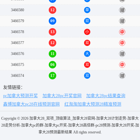
12
3466580
单
错
09
3466579
双
错
13
3466578
小
中
12
3466577
双
中
11
3466576
大
错
06
3466575
双
中
17
3466574
双
错
友情链接：
pc加拿大预测开奖
加拿大28pc开奖官网
加拿大28pc结果查询
鑫博加拿大pc28在线预测官网
红淘淘加拿大预测28精准预测
Copyright © 2026 加拿大28_双项_顶级算法_加拿大28官网-加拿大28计划走势-加拿大
28走势分析-加拿大pc的群-加拿大pc开奖-加拿大28高倍群-pc28预测-加拿大28开奖-加
拿大28预测最新结果 All rights reserved.