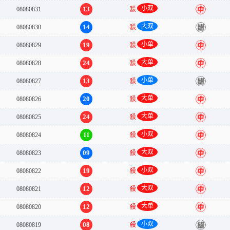
小双
13
08080831
殺
中
大双
14
08080830
殺
错
小单
19
08080829
殺
中
大单
24
08080828
殺
中
小单
13
08080827
殺
错
大单
20
08080826
殺
中
大单
24
08080825
殺
中
小双
11
08080824
殺
中
大双
09
08080823
殺
中
小双
19
08080822
殺
中
大双
12
08080821
殺
中
大单
12
08080820
殺
中
小双
08
08080819
殺
错