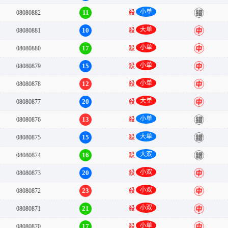
小单
11
08080882
殺
错
大单
10
08080881
殺
中
小单
17
08080880
殺
中
小单
15
08080879
殺
中
小单
12
08080878
殺
中
大单
20
08080877
殺
中
小单
13
08080876
殺
错
大单
15
08080875
殺
错
大双
16
08080874
殺
错
小双
20
08080873
殺
中
小双
23
08080872
殺
中
小双
21
08080871
殺
中
小单
17
08080870
殺
中