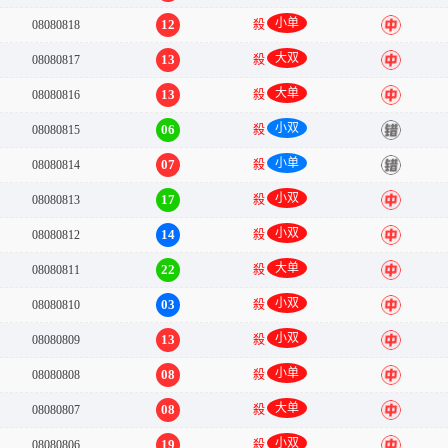
小单
12
08080818
殺
中
大双
13
08080817
殺
中
大单
13
08080816
殺
中
小双
06
08080815
殺
错
小单
07
08080814
殺
错
小双
17
08080813
殺
中
小双
14
08080812
殺
中
大单
22
08080811
殺
中
小双
03
08080810
殺
中
小双
13
08080809
殺
中
小单
08
08080808
殺
中
大单
08
08080807
殺
中
小双
19
08080806
殺
中