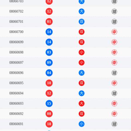
12
08060703
大
错
12
08060702
大
错
01
08060701
双
错
14
08060700
双
中
14
08060699
双
中
03
08060698
小
中
09
08060697
小
中
04
08060696
大
错
18
08060695
双
中
12
08060694
大
错
15
08060693
大
中
08
08060692
双
中
18
08060691
小
错