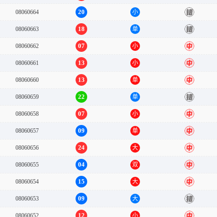
20
08060664
小
错
18
08060663
单
错
07
08060662
小
中
13
08060661
小
中
13
08060660
单
中
22
08060659
单
错
07
08060658
小
中
09
08060657
单
中
24
08060656
大
中
04
08060655
双
中
15
08060654
大
中
09
08060653
大
错
12
08060652
小
中