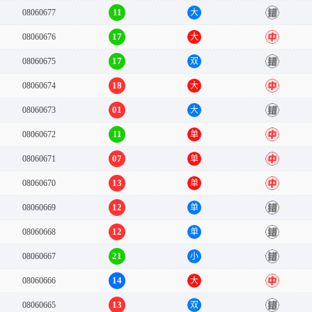
11
08060677
大
错
17
08060676
大
中
17
08060675
双
错
18
08060674
大
中
01
08060673
大
错
11
08060672
单
中
07
08060671
单
中
13
08060670
单
中
12
08060669
单
错
12
08060668
单
错
21
08060667
小
错
14
08060666
大
中
13
08060665
双
错