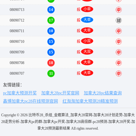
小单
14
08090713
殺
中
大单
17
08090712
殺
错
大单
10
08090711
殺
中
小双
15
08090710
殺
中
大双
15
08090709
殺
中
大单
18
08090708
殺
中
大单
11
08090707
殺
中
友情链接：
pc加拿大预测开奖
加拿大28pc开奖官网
加拿大28pc结果查询
鑫博加拿大pc28在线预测官网
红淘淘加拿大预测28精准预测
Copyright © 2026 比特币28_杀组_金蟾算法_加拿大28官网-加拿大28计划走势-加拿大
28走势分析-加拿大pc的群-加拿大pc开奖-加拿大28高倍群-pc28预测-加拿大28开奖-加
拿大28预测最新结果 All rights reserved.