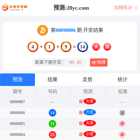
预测:28yc.com
比特币28
第
08090806
期 开奖结果
+
+
=
4
1
9
14
大
双
距离下期开奖：
00
:
45
咪牌
预测
结果
走势
统计
期号
号码
预测
结果
大单
08090807
---
殺
---
大双
14
08090806
殺
错
大单
11
08090805
殺
中
小双
23
08090804
殺
中