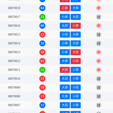
04
08070018
小双
大单
中
21
08070017
小单
大双
错
09
08070016
大双
小单
中
13
08070015
小双
大单
错
10
08070014
小单
大双
错
18
08070013
小单
大双
中
02
08070012
大单
小双
中
22
08070011
大双
小单
中
23
08070010
大双
小单
错
18
08070009
大单
小双
错
13
08070008
大单
小双
错
15
08070007
大双
小单
错