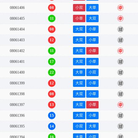
08
08061406
小双
大单
中
11
08061405
小单
大双
中
08
08061404
大双
小单
错
12
08061403
大双
小单
错
11
08061402
大双
小单
中
17
08061401
大双
小单
错
22
08061400
大单
小双
错
12
08061399
大双
小单
错
08
08061398
大双
小单
错
13
08061397
大双
小单
中
15
08061396
大双
小单
错
14
08061395
小双
大单
错
16
08061394
大单
小双
错