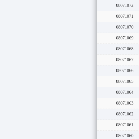
08071072
08071071
08071070
08071069
08071068
08071067
08071066
08071065
08071064
08071063
08071062
08071061
08071060