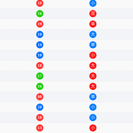
19
小
16
双
19
单
10
大
14
单
10
小
18
大
17
大
16
大
08
单
20
小
18
小
13
小