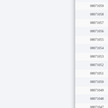
08071059
08071058
08071057
08071056
08071055
08071054
08071053
08071052
08071051
08071050
08071049
08071048
08071047