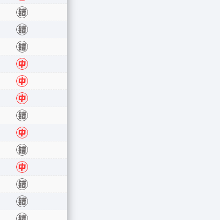
错
错
错
中
中
中
错
中
错
中
错
错
错