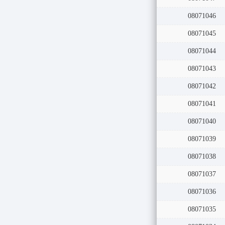
08071046
08071045
08071044
08071043
08071042
08071041
08071040
08071039
08071038
08071037
08071036
08071035