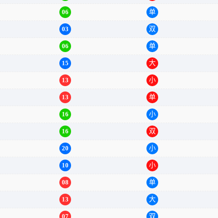
06
单
03
双
06
单
15
大
13
小
13
单
16
小
16
双
20
小
10
小
08
单
13
大
07
双