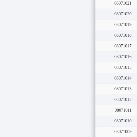
08071021
08071020
08071019
08071018
08071017
08071016
08071015
08071014
08071013
08071012
08071011
08071010
08071009