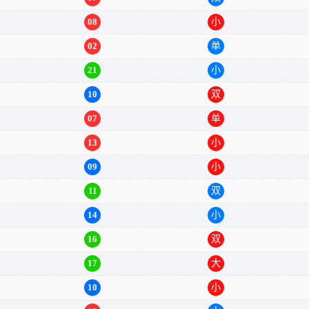
08
小
02
单
21
小
10
双
07
单
13
小
09
小
11
双
14
小
16
双
17
大
10
小