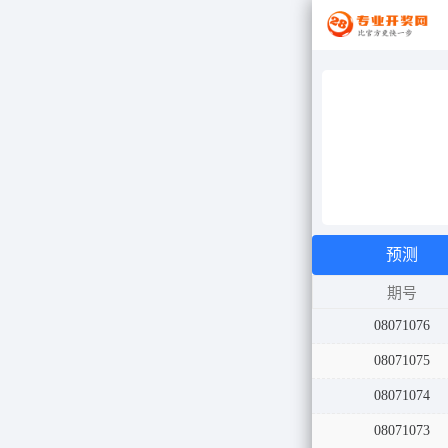
预测
期号
08071076
08071075
08071074
08071073