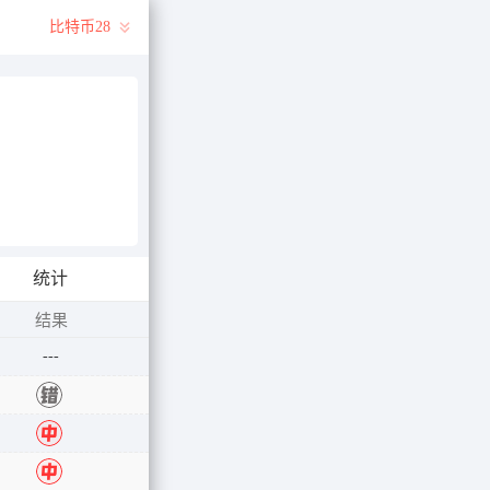
比特币28
统计
结果
---
错
错
中