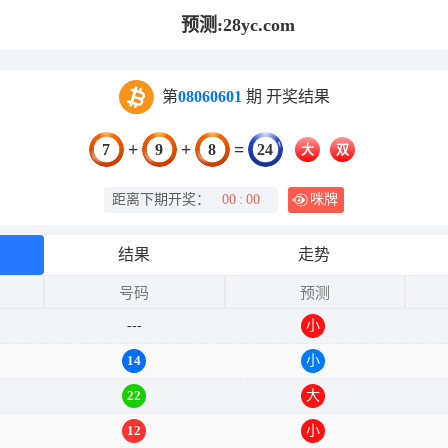
预测:28yc.com
第
08060601
期 开奖结果
+
+
=
7
9
8
24
大
双
距离下期开奖：
00
:
49
咪牌
结果
走势
号码
预测
---
小
双
24
小
14
小
22
大