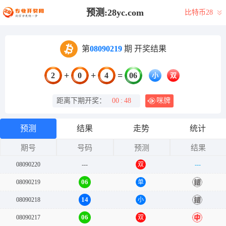
预测:28yc.com
比特币28
第
08090219
期 开奖结果
+
+
=
2
0
4
06
小
双
距离下期开奖：
00
:
48
咪牌
预测
结果
走势
统计
期号
号码
预测
结果
08090220
---
双
---
06
08090219
单
错
14
08090218
小
错
06
08090217
双
中