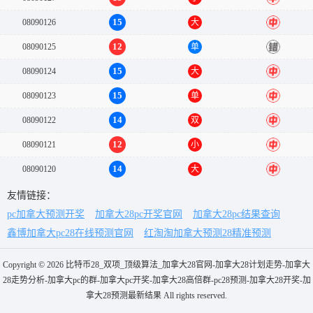
15
08090126
大
中
12
08090125
单
错
15
08090124
大
中
15
08090123
单
中
14
08090122
双
中
12
08090121
小
中
14
08090120
大
中
友情链接：
pc加拿大预测开奖
加拿大28pc开奖官网
加拿大28pc结果查询
鑫博加拿大pc28在线预测官网
红淘淘加拿大预测28精准预测
Copyright © 2026 比特币28_双项_顶级算法_加拿大28官网-加拿大28计划走势-加拿大
28走势分析-加拿大pc的群-加拿大pc开奖-加拿大28高倍群-pc28预测-加拿大28开奖-加
拿大28预测最新结果 All rights reserved.