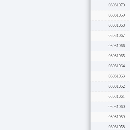
08081070
08081069
08081068
08081067
08081066
08081065
08081064
08081063
08081062
08081061
08081060
08081059
08081058