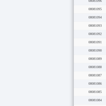
08081096
08081095
08081094
08081093
08081092
08081091
08081090
08081089
08081088
08081087
08081086
08081085
08081084