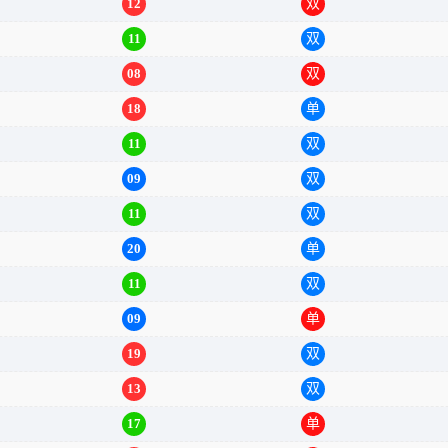
12
双
11
双
08
双
18
单
11
双
09
双
11
双
20
单
11
双
09
单
19
双
13
双
17
单