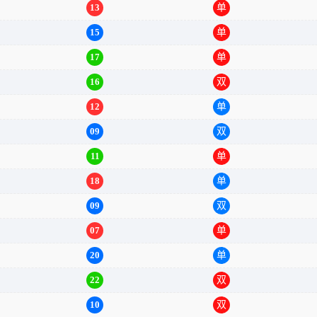
13
单
15
单
17
单
16
双
12
单
09
双
11
单
18
单
09
双
07
单
20
单
22
双
10
双