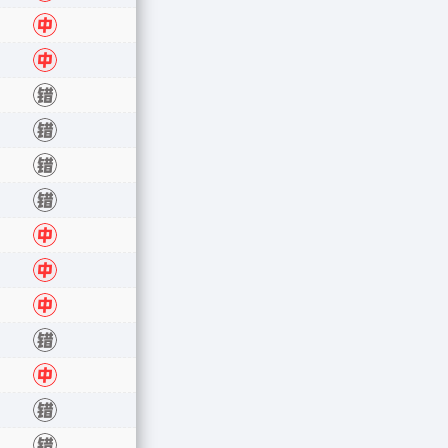
中
中
错
错
错
错
中
中
中
错
中
错
错