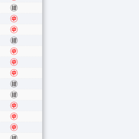
错
中
中
错
中
中
中
错
错
中
中
中
错