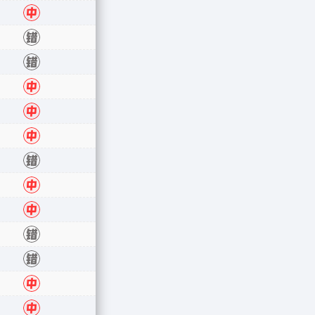
中
错
错
中
中
中
错
中
中
错
错
中
中