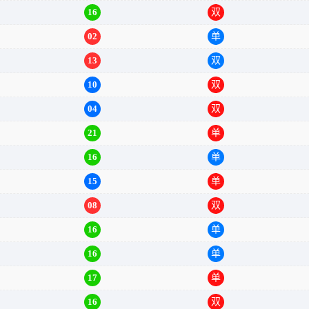
16
双
02
单
13
双
10
双
04
双
21
单
16
单
15
单
08
双
16
单
16
单
17
单
16
双