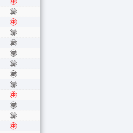
中
错
中
错
错
错
错
错
错
中
错
错
中