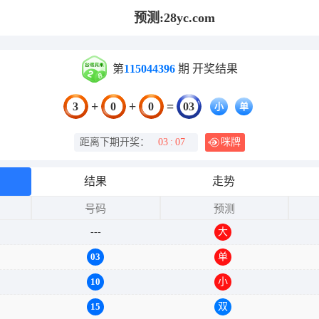
预测:28yc.com
第
115044396
期 开奖结果
+
+
=
3
0
0
03
小
单
距离下期开奖：
02
:
56
咪牌
结果
走势
号码
预测
---
大
03
单
10
小
15
双