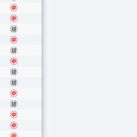
中
中
错
中
错
中
错
错
中
错
中
中
中