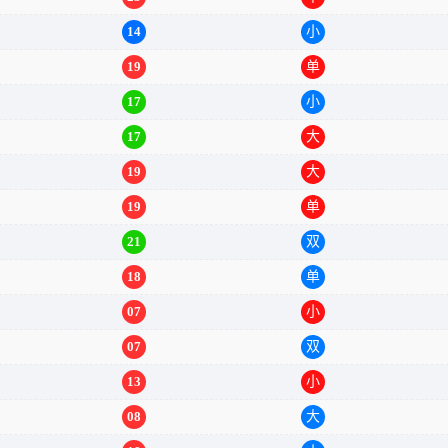
14
小
19
单
17
小
17
大
19
大
19
单
21
双
18
单
07
小
07
双
13
小
08
大