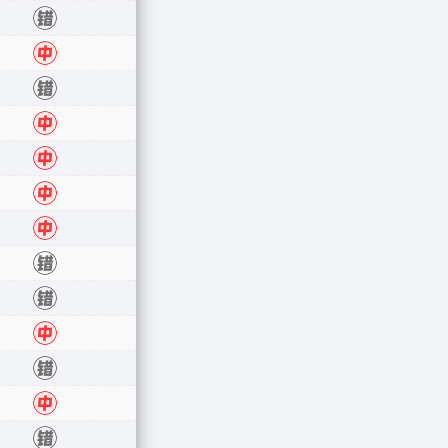
错
中
错
中
中
中
中
错
错
中
错
中
错