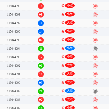
小双
18
115044099
殺
中
小单
08
115044098
殺
中
大双
10
115044097
殺
中
小双
14
115044096
殺
中
小双
07
115044095
殺
中
小单
11
115044094
殺
错
小单
12
115044093
殺
中
大单
06
115044092
殺
中
大单
18
115044091
殺
中
大双
09
115044090
殺
中
大单
21
115044089
殺
错
大双
07
115044088
殺
中
小双
16
115044087
殺
中