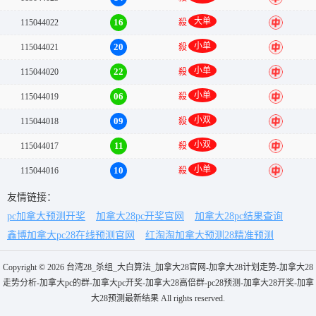
大单
16
115044022
殺
中
小单
20
115044021
殺
中
小单
22
115044020
殺
中
小单
06
115044019
殺
中
小双
09
115044018
殺
中
小双
11
115044017
殺
中
小单
10
115044016
殺
中
友情链接：
pc加拿大预测开奖
加拿大28pc开奖官网
加拿大28pc结果查询
鑫博加拿大pc28在线预测官网
红淘淘加拿大预测28精准预测
Copyright © 2026 台湾28_杀组_大白算法_加拿大28官网-加拿大28计划走势-加拿大28
走势分析-加拿大pc的群-加拿大pc开奖-加拿大28高倍群-pc28预测-加拿大28开奖-加拿
大28预测最新结果 All rights reserved.