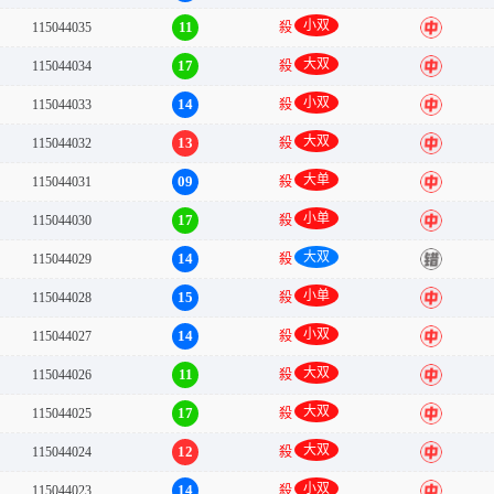
小双
11
115044035
殺
中
大双
17
115044034
殺
中
小双
14
115044033
殺
中
大双
13
115044032
殺
中
大单
09
115044031
殺
中
小单
17
115044030
殺
中
大双
14
115044029
殺
错
小单
15
115044028
殺
中
小双
14
115044027
殺
中
大双
11
115044026
殺
中
大双
17
115044025
殺
中
大双
12
115044024
殺
中
小双
14
115044023
殺
中