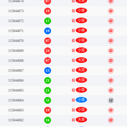
大单
07
115044074
殺
中
小单
19
115044073
殺
中
小双
17
115044072
殺
中
小单
10
115044071
殺
中
小双
07
115044070
殺
中
小双
24
115044069
殺
中
大双
07
115044068
殺
中
大双
15
115044067
殺
中
大双
21
115044066
殺
中
小单
21
115044065
殺
中
小单
11
115044064
殺
错
小双
19
115044063
殺
中
大单
16
115044062
殺
中