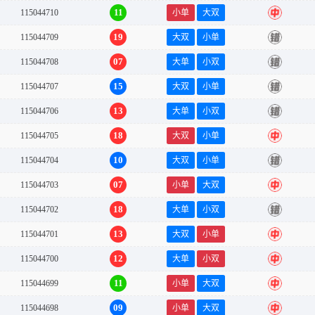
11
115044710
小单
大双
中
19
115044709
大双
小单
错
07
115044708
大单
小双
错
15
115044707
大双
小单
错
13
115044706
大单
小双
错
18
115044705
大双
小单
中
10
115044704
大双
小单
错
07
115044703
小单
大双
中
18
115044702
大单
小双
错
13
115044701
大双
小单
中
12
115044700
大单
小双
中
11
115044699
小单
大双
中
09
115044698
小单
大双
中