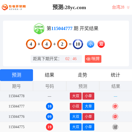
预测:28yc.com
台湾28
第
115044777
期 开奖结果
+
+
=
4
4
2
10
小
双
距离下期开奖：
02
:
46
咪牌
预测
结果
走势
统计
期号
号码
预测
结果
115044778
---
大双
小单
---
10
115044777
小双
大单
中
09
115044776
大双
小单
中
19
115044775
大双
小单
错