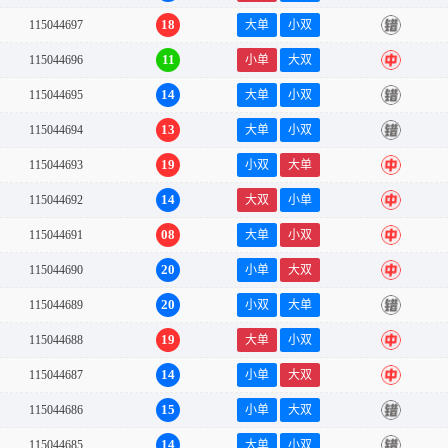
18
115044697
大单
小双
错
11
115044696
小单
大双
中
14
115044695
大单
小双
错
13
115044694
大单
小双
错
19
115044693
小双
大单
中
14
115044692
大双
小单
中
08
115044691
大单
小双
中
20
115044690
小单
大双
中
20
115044689
小双
大单
错
19
115044688
大单
小双
中
14
115044687
小单
大双
中
15
115044686
小单
大双
错
14
115044685
大单
小双
错