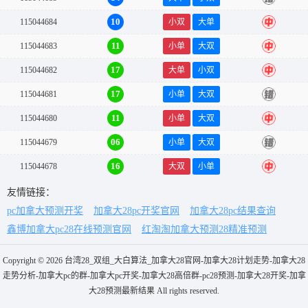
10
115044684
小双
大单
中
11
115044683
小单
大双
中
17
115044682
大单
小双
中
17
115044681
小单
大双
错
11
115044680
小单
大双
中
06
115044679
小单
大双
错
16
115044678
大双
小单
中
友情链接：
pc加拿大预测开奖
加拿大28pc开奖官网
加拿大28pc结果查询
鑫博加拿大pc28在线预测官网
红淘淘加拿大预测28精准预测
Copyright © 2026 台湾28_双组_大白算法_加拿大28官网-加拿大28计划走势-加拿大28
走势分析-加拿大pc的群-加拿大pc开奖-加拿大28高倍群-pc28预测-加拿大28开奖-加拿
大28预测最新结果 All rights reserved.