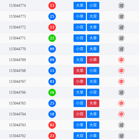
13
115044774
大单
小双
错
25
115044773
小单
大双
错
13
115044772
小双
大单
错
22
115044771
小双
大单
错
09
115044770
小双
大单
错
09
115044769
大双
小单
中
15
115044768
大单
小双
中
03
115044767
小单
大双
中
16
115044766
大单
小双
错
25
115044765
小双
大单
中
10
115044764
小双
大单
中
02
115044763
小单
大双
错
23
115044762
大双
小单
错