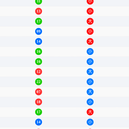
11
小
13
小
17
大
09
小
14
大
16
小
16
小
12
大
22
小
07
大
18
小
17
大
14
小