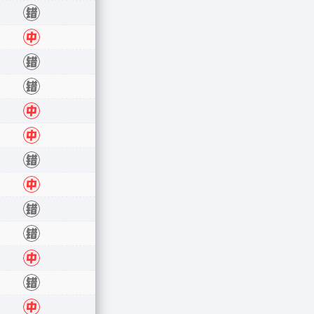
错
中
错
错
中
中
错
中
错
错
中
错
中