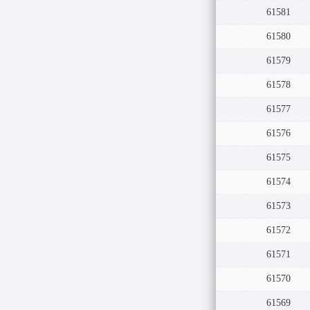
61581
61580
61579
61578
61577
61576
61575
61574
61573
61572
61571
61570
61569