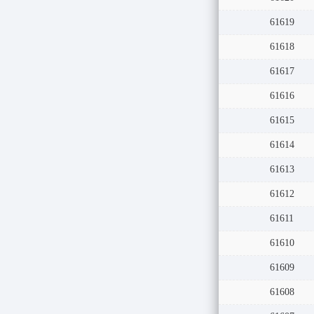
61619
61618
61617
61616
61615
61614
61613
61612
61611
61610
61609
61608