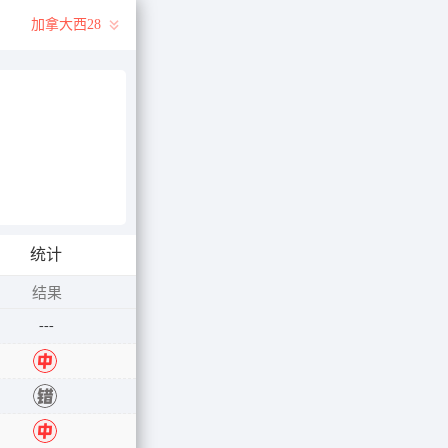
加拿大西28
统计
结果
---
中
错
中