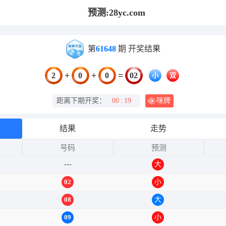
预测:28yc.com
第
61648
期 开奖结果
+
+
=
2
0
0
02
小
双
距离下期开奖：
00
:
19
咪牌
结果
走势
号码
预测
---
大
双
02
小
08
大
09
小