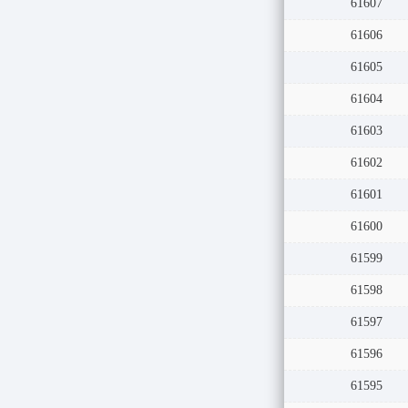
61607
61606
61605
61604
61603
61602
61601
61600
61599
61598
61597
61596
61595