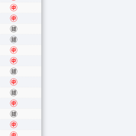
中
中
错
错
中
中
错
中
错
中
错
中
中