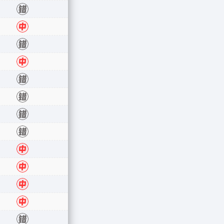
错
中
错
中
错
错
错
错
中
中
中
中
错