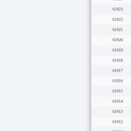
61923
61922
61921
61920
61919
61918
61917
61916
61915
61914
61913
61912