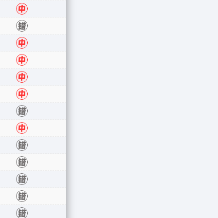
中
错
中
中
中
中
错
中
错
错
错
错
错