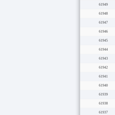
61949
61948
61947
61946
61945
61944
61943
61942
61941
61940
61939
61938
61937