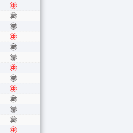
中
错
错
中
错
错
中
错
中
错
错
错
中