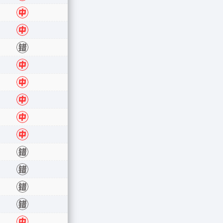
中
中
错
中
中
中
中
中
错
错
错
错
中