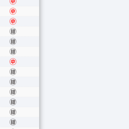
中
中
中
错
错
错
中
错
错
错
错
错
错