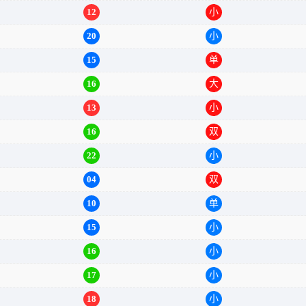
12
小
20
小
15
单
16
大
13
小
16
双
22
小
04
双
10
单
15
小
16
小
17
小
18
小