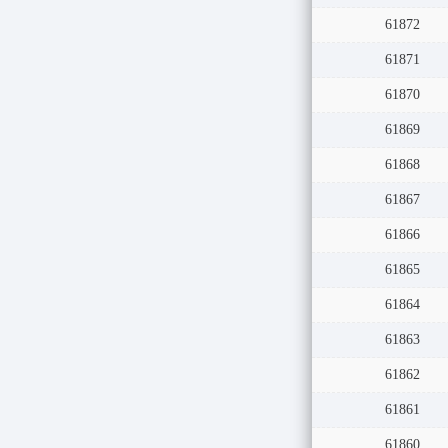
61872
61871
61870
61869
61868
61867
61866
61865
61864
61863
61862
61861
61860