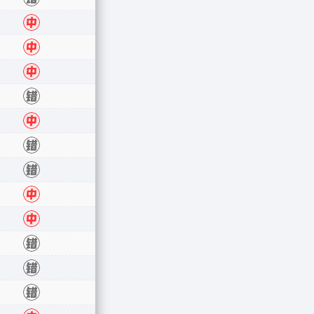
中
中
中
错
中
错
错
中
中
错
错
错