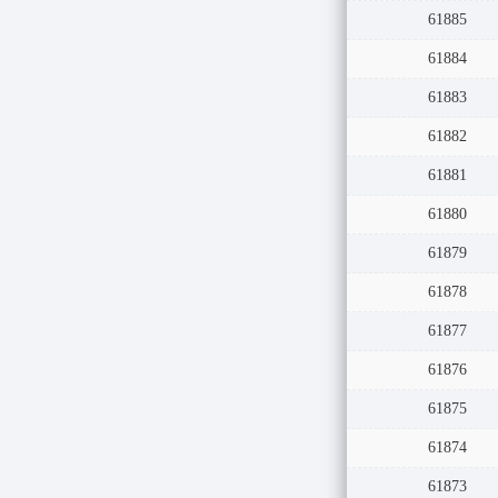
61885
61884
61883
61882
61881
61880
61879
61878
61877
61876
61875
61874
61873