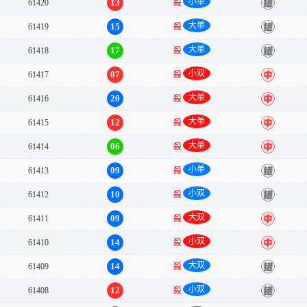
小单
13
61420
殺
错
大单
15
61419
殺
错
大单
17
61418
殺
错
小双
07
61417
殺
中
大单
20
61416
殺
中
大单
12
61415
殺
中
大单
06
61414
殺
中
小单
09
61413
殺
错
小双
10
61412
殺
错
大双
09
61411
殺
中
小双
14
61410
殺
中
大双
14
61409
殺
错
小双
12
61408
殺
错