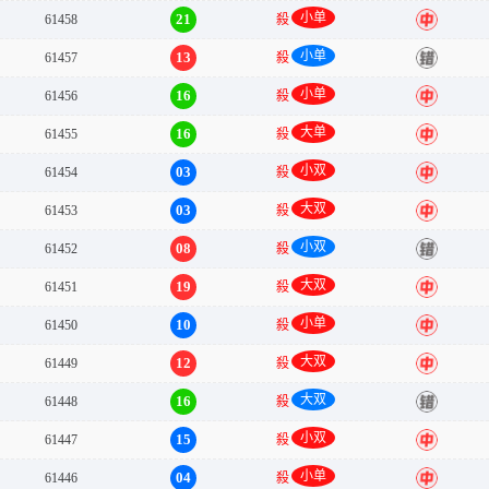
小单
21
61458
殺
中
小单
13
61457
殺
错
小单
16
61456
殺
中
大单
16
61455
殺
中
小双
03
61454
殺
中
大双
03
61453
殺
中
小双
08
61452
殺
错
大双
19
61451
殺
中
小单
10
61450
殺
中
大双
12
61449
殺
中
大双
16
61448
殺
错
小双
15
61447
殺
中
小单
04
61446
殺
中