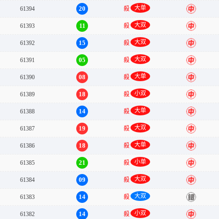
大单
20
61394
殺
中
大双
11
61393
殺
中
大双
15
61392
殺
中
大双
05
61391
殺
中
大单
08
61390
殺
中
小双
18
61389
殺
中
大单
14
61388
殺
中
大双
19
61387
殺
中
大单
18
61386
殺
中
小单
21
61385
殺
中
大双
09
61384
殺
中
大双
14
61383
殺
错
小双
14
61382
殺
中