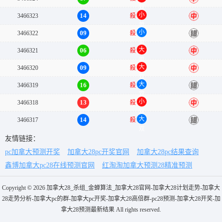
双
小
14
3466323
殺
中
单
小
09
3466322
殺
错
单
大
06
3466321
殺
中
单
大
09
3466320
殺
中
双
大
16
3466319
殺
错
双
小
13
3466318
殺
中
双
大
14
3466317
殺
错
双
友情链接：
pc加拿大预测开奖
加拿大28pc开奖官网
加拿大28pc结果查询
鑫博加拿大pc28在线预测官网
红淘淘加拿大预测28精准预测
Copyright © 2026 加拿大28_杀组_金蝉算法_加拿大28官网-加拿大28计划走势-加拿大
28走势分析-加拿大pc的群-加拿大pc开奖-加拿大28高倍群-pc28预测-加拿大28开奖-加
拿大28预测最新结果 All rights reserved.