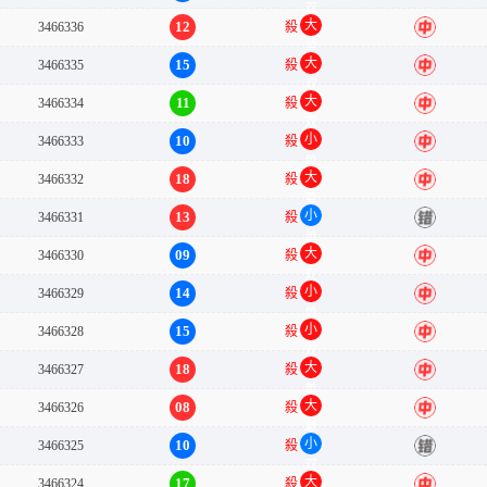
双
大
12
3466336
殺
中
单
大
15
3466335
殺
中
双
大
11
3466334
殺
中
双
小
10
3466333
殺
中
单
大
18
3466332
殺
中
单
小
13
3466331
殺
错
单
大
09
3466330
殺
中
双
小
14
3466329
殺
中
单
小
15
3466328
殺
中
双
大
18
3466327
殺
中
单
大
08
3466326
殺
中
单
小
10
3466325
殺
错
双
大
17
3466324
殺
中