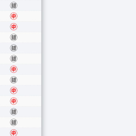
错
中
中
错
错
错
中
错
中
中
错
错
中