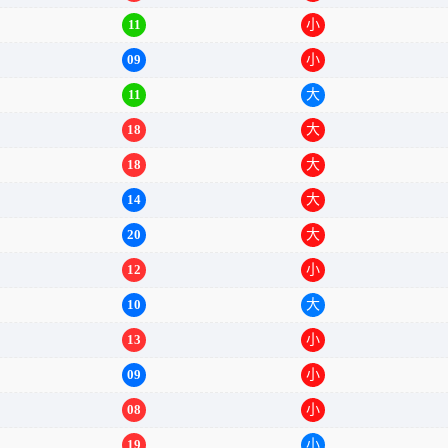
11
小
09
小
11
大
18
大
18
大
14
大
20
大
12
小
10
大
13
小
09
小
08
小
19
小