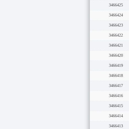
3466425
3466424
3466423
3466422
3466421
3466420
3466419
3466418
3466417
3466416
3466415
3466414
3466413