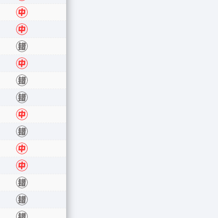
中
中
错
中
错
错
中
错
中
中
错
错
错