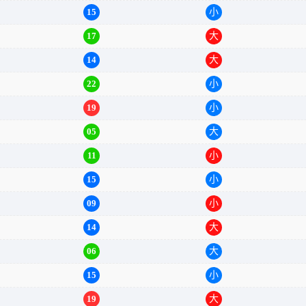
15
小
17
大
14
大
22
小
19
小
05
大
11
小
15
小
09
小
14
大
06
大
15
小
19
大