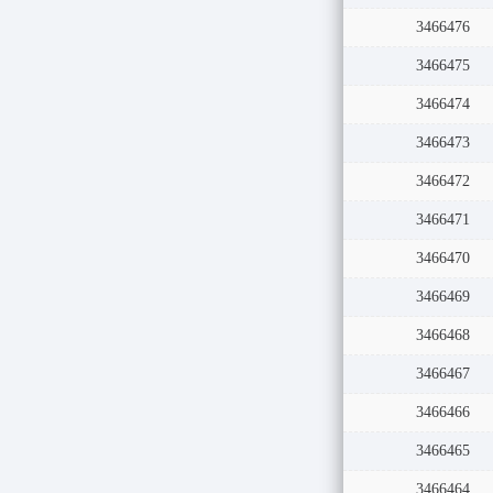
3466476
3466475
3466474
3466473
3466472
3466471
3466470
3466469
3466468
3466467
3466466
3466465
3466464