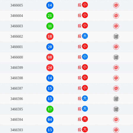
小单
14
3466605
殺
中
小单
21
3466604
殺
中
小双
11
3466603
殺
中
大双
18
3466602
殺
错
小单
20
3466601
殺
中
小双
08
3466600
殺
错
小双
24
3466599
殺
中
小双
14
3466598
殺
中
小双
15
3466597
殺
中
大单
15
3466596
殺
错
大单
17
3466595
殺
错
大单
04
3466594
殺
中
大双
15
3466593
殺
中