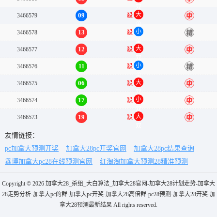
大单
09
3466579
殺
中
小单
13
3466578
殺
错
大双
12
3466577
殺
中
小单
11
3466576
殺
错
大双
06
3466575
殺
中
小双
17
3466574
殺
中
大双
19
3466573
殺
中
友情链接：
pc加拿大预测开奖
加拿大28pc开奖官网
加拿大28pc结果查询
鑫博加拿大pc28在线预测官网
红淘淘加拿大预测28精准预测
Copyright © 2026 加拿大28_杀组_大白算法_加拿大28官网-加拿大28计划走势-加拿大
28走势分析-加拿大pc的群-加拿大pc开奖-加拿大28高倍群-pc28预测-加拿大28开奖-加
拿大28预测最新结果 All rights reserved.