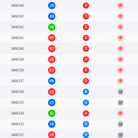
20
3466344
双
中
10
3466343
双
中
16
3466342
双
中
07
3466341
单
中
07
3466340
单
中
18
3466339
双
中
13
3466338
单
中
09
3466337
单
中
12
3466336
单
错
15
3466335
双
错
11
3466334
单
中
10
3466333
单
错
18
3466332
单
错