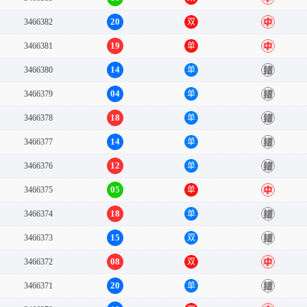
20
3466382
双
中
19
3466381
单
中
14
3466380
单
错
04
3466379
单
错
18
3466378
单
错
14
3466377
单
错
12
3466376
单
错
05
3466375
单
中
18
3466374
单
错
15
3466373
双
错
08
3466372
双
中
20
3466371
单
错