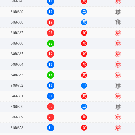
10
3466370
双
中
10
3466369
单
错
19
3466368
双
错
08
3466367
双
中
22
3466366
双
中
12
3466365
双
中
10
3466364
双
中
16
3466363
双
中
10
3466362
单
错
20
3466361
双
中
02
3466360
单
错
23
3466359
单
中
14
3466358
双
中