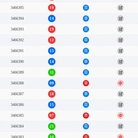
19
3466395
双
错
14
3466394
单
错
19
3466393
双
错
12
3466392
单
错
15
3466391
双
错
14
3466390
单
错
11
3466389
双
错
09
3466388
单
中
18
3466387
单
错
15
3466386
双
错
07
3466385
单
中
21
3466384
双
错
16
3466383
双
中