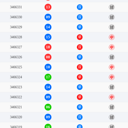
13
3466331
双
错
09
3466330
双
错
14
3466329
单
错
15
3466328
单
中
18
3466327
双
中
08
3466326
单
错
10
3466325
双
中
17
3466324
单
中
14
3466323
单
错
09
3466322
单
中
06
3466321
单
错
09
3466320
双
错
16
3466319
单
错