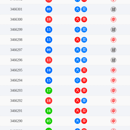
09
3466301
大
双
错
19
3466300
大
单
中
15
3466299
小
双
错
15
3466298
大
双
中
09
3466297
大
双
错
13
3466296
大
双
错
10
3466295
大
双
中
15
3466294
小
单
中
17
3466293
大
单
中
18
3466292
大
单
中
16
3466291
大
双
中
05
3466290
大
单
中