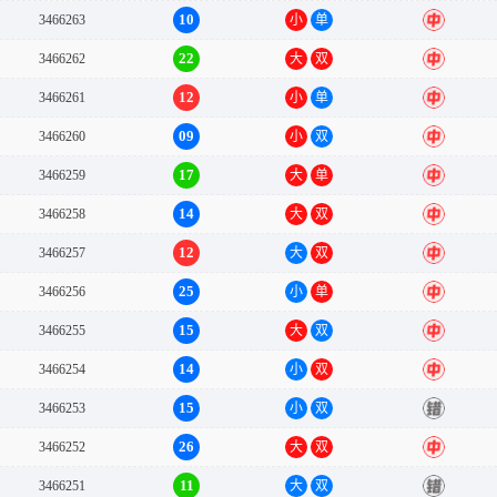
10
3466263
小
单
中
22
3466262
大
双
中
12
3466261
小
单
中
09
3466260
小
双
中
17
3466259
大
单
中
14
3466258
大
双
中
12
3466257
大
双
中
25
3466256
小
单
中
15
3466255
大
双
中
14
3466254
小
双
中
15
3466253
小
双
错
26
3466252
大
双
中
11
3466251
大
双
错