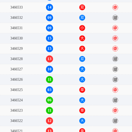
14
3466533
双
中
09
3466532
双
错
09
3466531
小
中
15
3466530
大
中
15
3466529
大
中
13
3466528
双
错
10
3466527
大
错
11
3466526
大
错
03
3466525
单
中
06
3466524
大
错
11
3466523
单
中
12
3466522
大
错
13
3466521
单
中