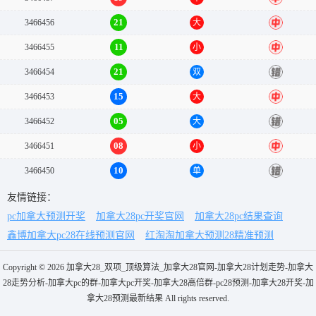
21
3466456
大
中
11
3466455
小
中
21
3466454
双
错
15
3466453
大
中
05
3466452
大
错
08
3466451
小
中
10
3466450
单
错
友情链接：
pc加拿大预测开奖
加拿大28pc开奖官网
加拿大28pc结果查询
鑫博加拿大pc28在线预测官网
红淘淘加拿大预测28精准预测
Copyright © 2026 加拿大28_双项_顶级算法_加拿大28官网-加拿大28计划走势-加拿大
28走势分析-加拿大pc的群-加拿大pc开奖-加拿大28高倍群-pc28预测-加拿大28开奖-加
拿大28预测最新结果 All rights reserved.