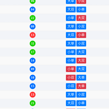
06
大单
小双
04
大双
小单
22
小单
大双
09
大单
小双
13
大双
小单
11
大单
小双
17
小单
大双
14
小单
大双
09
小单
大双
10
小双
大单
15
小双
大单
13
大单
小双
21
大双
小单