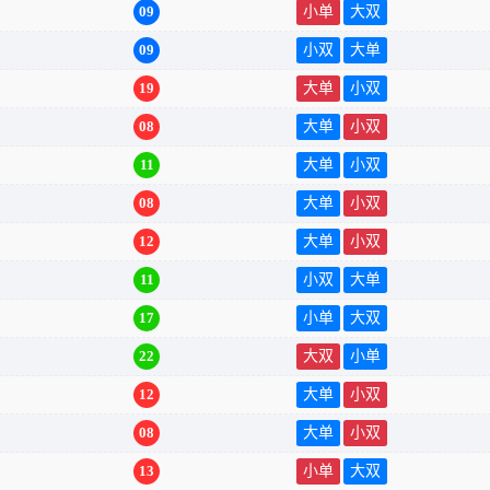
09
小单
大双
09
小双
大单
19
大单
小双
08
大单
小双
11
大单
小双
08
大单
小双
12
大单
小双
11
小双
大单
17
小单
大双
22
大双
小单
12
大单
小双
08
大单
小双
13
小单
大双