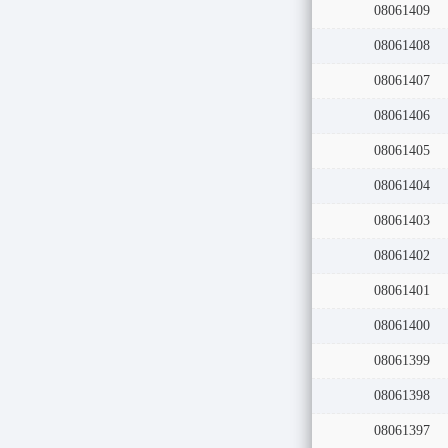
08061409
08061408
08061407
08061406
08061405
08061404
08061403
08061402
08061401
08061400
08061399
08061398
08061397