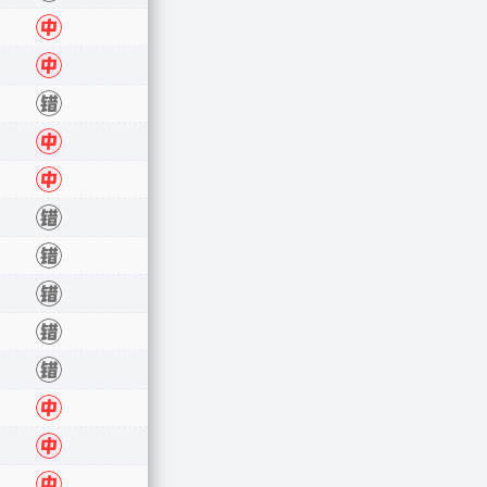
中
中
错
中
中
错
错
错
错
错
中
中
中