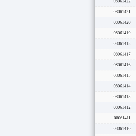
08061422
08061421
08061420
08061419
08061418
08061417
08061416
08061415
08061414
08061413
08061412
08061411
08061410