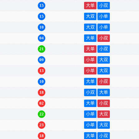
15
大单
小双
15
大双
小单
10
大双
小单
04
大单
小双
21
大单
小双
09
小单
大双
13
小单
大双
10
大单
小双
18
小双
大单
02
大单
小双
22
小单
大双
23
小单
大双
18
大单
小双