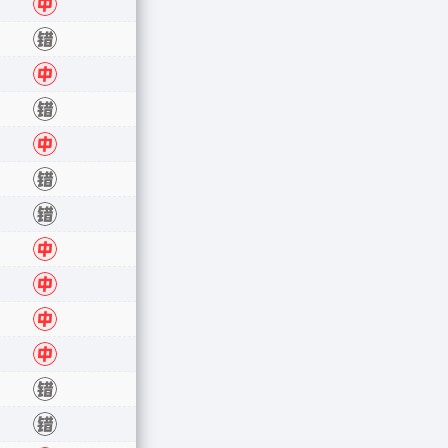
中
错
中
错
中
错
错
中
中
中
中
错
错