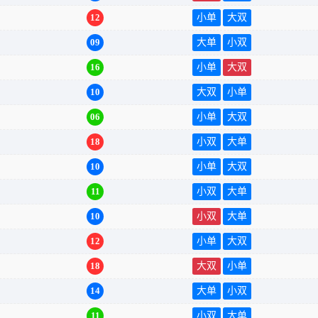
12
小单
大双
09
大单
小双
16
小单
大双
10
大双
小单
06
小单
大双
18
小双
大单
10
小单
大双
11
小双
大单
10
小双
大单
12
小单
大双
18
大双
小单
14
大单
小双
11
小双
大单