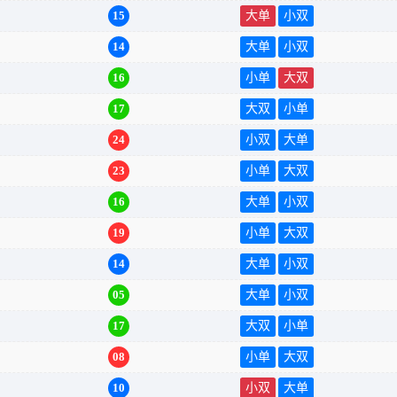
15
大单
小双
14
大单
小双
16
小单
大双
17
大双
小单
24
小双
大单
23
小单
大双
16
大单
小双
19
小单
大双
14
大单
小双
05
大单
小双
17
大双
小单
08
小单
大双
10
小双
大单