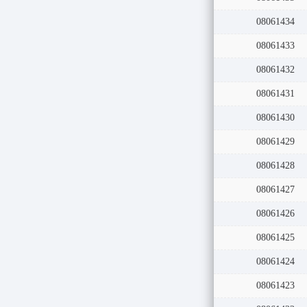
08061434
08061433
08061432
08061431
08061430
08061429
08061428
08061427
08061426
08061425
08061424
08061423