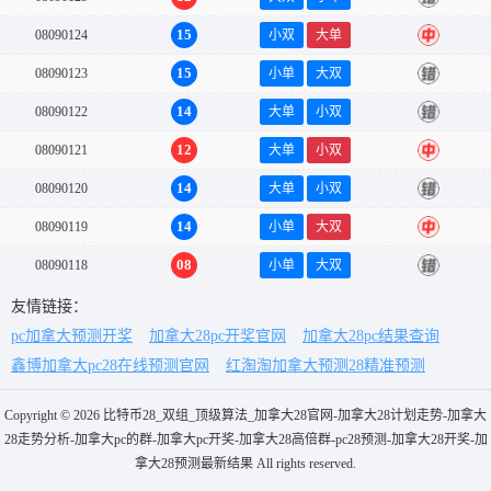
15
08090124
小双
大单
中
15
08090123
小单
大双
错
14
08090122
大单
小双
错
12
08090121
大单
小双
中
14
08090120
大单
小双
错
14
08090119
小单
大双
中
08
08090118
小单
大双
错
友情链接：
pc加拿大预测开奖
加拿大28pc开奖官网
加拿大28pc结果查询
鑫博加拿大pc28在线预测官网
红淘淘加拿大预测28精准预测
Copyright © 2026 比特币28_双组_顶级算法_加拿大28官网-加拿大28计划走势-加拿大
28走势分析-加拿大pc的群-加拿大pc开奖-加拿大28高倍群-pc28预测-加拿大28开奖-加
拿大28预测最新结果 All rights reserved.