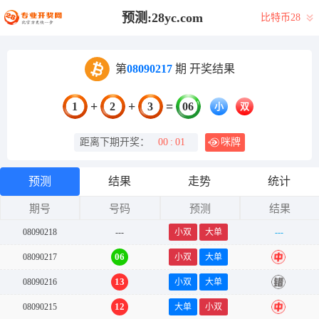
预测:28yc.com
比特币28
第
08090217
期 开奖结果
+
+
=
1
2
3
06
小
双
距离下期开奖：
00
:
01
咪牌
预测
结果
走势
统计
期号
号码
预测
结果
08090218
---
小双
大单
---
06
08090217
小双
大单
中
13
08090216
小双
大单
错
12
08090215
大单
小双
中